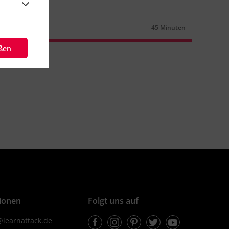
rten (1)
n
Lernjahr
2
45 Minuten
Dauer:
eßen
ionen
Folgt uns auf
Facebook
Instagram
Pinterest
Twitter
Youtube
learnattack.de