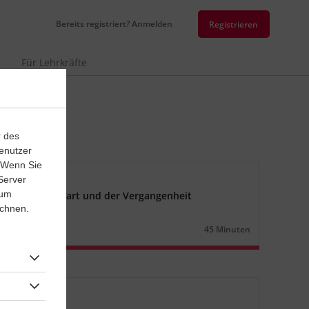
Bereits registriert? Anmelden
Registrieren
r
Für Lehrkräfte
r des
enutzer
. Wenn Sie
senarbeit
Server
 um
alis der Gegenwart und der Vergangenheit
ichnen.
n
Lernjahr
2
45 Minuten
Dauer:
senarbeit