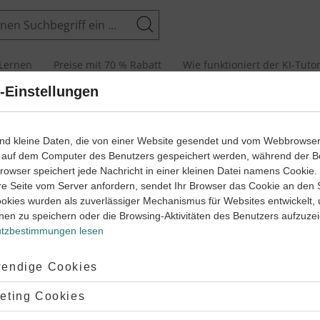
Suchen
Lernen
Preise mit 70 % Rabatt
Wie funktioniert der KI-Tuto
-Einstellungen
senarbeiten und Abiturprüfungen
ind kleine Daten, die von einer Website gesendet und vom Webbrowse
 auf dem Computer des Benutzers gespeichert werden, während der B
 Browser speichert jede Nachricht in einer kleinen Datei namens Cookie
arbeit
Klas
re Seite vom Server anfordern, sendet Ihr Browser das Cookie an den 
ookies wurden als zuverlässiger Mechanismus für Websites entwickelt,
und Nebensätze (2)
Irre
nen zu speichern oder die Browsing-Aktivitäten des Benutzers aufzuze
tzbestimmungen lesen
Lernjahr
2
Latei
45 Minuten
Dauer:
ptiert:
endige Cookies
lehnt:
eting Cookies
arbeit
Klas