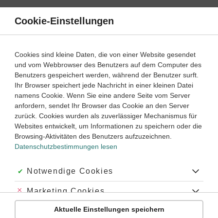
Direkt
zum
Cookie-Einstellungen
Suche
Menü
Inhalt
Arbeitstechniken und Methoden
Cookies sind kleine Daten, die von einer Website gesendet
und vom Webbrowser des Benutzers auf dem Computer des
Arbeitstechniken und Methoden – Lernwege
Benutzers gespeichert werden, während der Benutzer surft.
Ihr Browser speichert jede Nachricht in einer kleinen Datei
namens Cookie. Wenn Sie eine andere Seite vom Server
‐
5
6
anfordern, sendet Ihr Browser das Cookie an den Server
Geschichte
Klasse
zurück. Cookies wurden als zuverlässiger Mechanismus für
Websites entwickelt, um Informationen zu speichern oder die
Anleitungen Klasse 5-6
Browsing-Aktivitäten des Benutzers aufzuzeichnen.
Datenschutzbestimmungen lesen
#Quelleninterpretation
#Quellenanalyse
#Methoden
#Geschichte
#Verfassungsschema
#W-Fragen
#Herrschaftssystem
Akzeptiert:
Notwendige Cookies
#Herrschaftspyramide
#Verfassungsbilder
#Textquellen
#Bildquellen
#Verfassungsorgane
#Gesellschaftspyramdie
#Massenmedien
#Geschichtswissenschaften
#Hilfswissenschaften
#Massenmedium
Abgelehnt:
Marketing Cookies
#Antike
#Mittelalter
#Frühe Neuzeit
#Moderne
#19. Jahrhundert
Übung
Video
Jetzt lernen
#Quellentext
#Aussage
#Inhalt
#ortsangaben
#Zeitangaben
0
4
Aktuelle Einstellungen speichern
Abgelehnt:
Personalisierungs-Cookies
#Intention
#Perspektive
#Ansicht
#Meinung
#Vordergrund