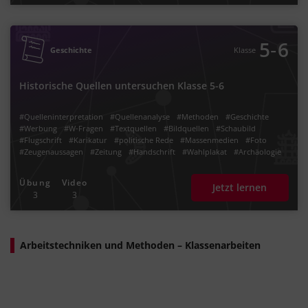
‐
5
6
Geschichte
Klasse
Historische Quellen untersuchen Klasse 5-6
#Quelleninterpretation
#Quellenanalyse
#Methoden
#Geschichte
#Werbung
#W-Fragen
#Textquellen
#Bildquellen
#Schaubild
#Flugschrift
#Karikatur
#politische Rede
#Massenmedien
#Foto
#Zeugenaussagen
#Zeitung
#Handschrift
#Wahlplakat
#Archäologie
#Massenmedium
#Oral History
#Antike
#Mittelalter
#Frühe Neuzeit
#Moderne
#19. Jahrhundert
#20. Jahrhundert
#historische
Übung
Video
Jetzt lernen
#Quellentext
#Aussage
#Inhalt
#ortsangaben
#Zeitangaben
3
3
#Intention
#Perspektive
#Ansicht
#Meinung
#Zeitungsartikel
#Vordergrund
#Hintergrund
#Mittelpunkt
#Schriftquellen
#Kontextualisierung
#historischen
#Ereignisse
#Beurteilung
#Öffentlichkeit
#Flyer
#Handzettel
Arbeitstechniken und Methoden – Klassenarbeiten