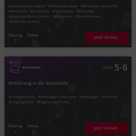
#Quelleninterpretation
#Hilfswissenschaft
#Methoden Geschichte
#Methoden
#Geschichte
#Archäölogie
#Bildquelle
#gegenständliche Quellen
#Bildquellen
#Quellenkunde
#Materielle Quellen
Übung
Video
Jetzt lernen
0
1
‐
5
6
Geschichte
Klasse
Einführung in die Geschichte
#Frühgeschichte
#Grundlagen Geschichte
#Zeitzeugen
#Epochen
#Vergangenheit
#Eiegene Geschichte
Übung
Video
Jetzt lernen
2
2