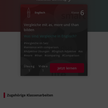
6
Englisch
Klasse
Vergleiche mit as, more und than
bilden
Was sind Vergleiche in Englisch?
#Vergleiche im Satz
#sentence with comparison
#Adjektive Übungen
#Englisch Adjektive
#as
#more
#than
#comparing
#Comparison
#drawing a comparison
Übung
Video
Jetzt lernen
1
1
Zugehörige Klassenarbeiten