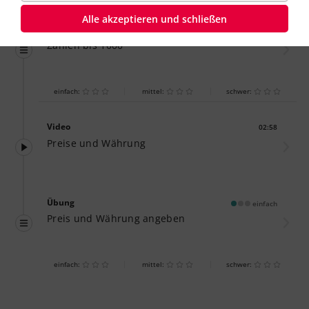
Alle akzeptieren und schließen
Übung
einfach
Zahlen bis 1000
einfach:
mittel:
schwer:
Video
02:58
Dauer:
Preise und Währung
Übung
einfach
Preis und Währung angeben
einfach:
mittel:
schwer: