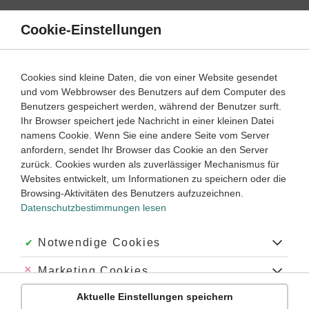
Direkt
zum
Cookie-Einstellungen
Suche
Menü
Inhalt
Wortschatz
Cookies sind kleine Daten, die von einer Website gesendet
und vom Webbrowser des Benutzers auf dem Computer des
Englisch
6. Klasse
Benutzers gespeichert werden, während der Benutzer surft.
Empfohlen von
Ihr Browser speichert jede Nachricht in einer kleinen Datei
Tutor Ryan
namens Cookie. Wenn Sie eine andere Seite vom Server
Zahlen, Uhrzeit, Datum und Währung
anfordern, sendet Ihr Browser das Cookie an den Server
zurück. Cookies wurden als zuverlässiger Mechanismus für
Dauer:
25 Minuten
Websites entwickelt, um Informationen zu speichern oder die
Browsing-Aktivitäten des Benutzers aufzuzeichnen.
Datenschutzbestimmungen lesen
VIDEOS, AUFGABEN UND ÜBUNGEN
ZUGEHÖRIGE KLASSENARBEITEN
Akzeptiert:
Notwendige Cookies
Video
02:35
Abgelehnt:
Marketing Cookies
Dauer:
Die Zahlen bis 1000 und was du beachten
musst
Aktuelle Einstellungen speichern
Abgelehnt:
Personalisierungs-Cookies