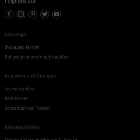
Folgt uns auf
Facebook
Instagram
Pinterest
Twitter
Youtube
Lernwege
If-clauses lernen
Reflexivpronomen gebrauchen
Aufgaben und Übungen
Leseverstehen
Past tenses
Schreiben von Texten
Klassenarbeiten
Englisch Klassenarbeiten 5. Klasse