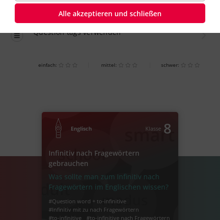
Alle akzeptieren und schließen
Übung
einfach
Question tags verwenden
einfach:
mittel:
schwer:
8
Englisch
Klasse
Infinitiv nach Fragewörtern
gebrauchen
Was sollte man zum Infinitiv nach
Fragewörtern im Englischen wissen?
#Question word + to-infinitive
#Infinitiv mit zu nach Fragewörtern
#to-infinitive
#to-infinitive nach Fragewörtern