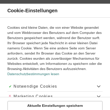
Direkt
zum
Cookie-Einstellungen
Suche
Menü
Inhalt
Satzarten
Cookies sind kleine Daten, die von einer Website gesendet
und vom Webbrowser des Benutzers auf dem Computer des
Englisch
8. Klasse
Benutzers gespeichert werden, während der Benutzer surft.
Empfohlen von
Ihr Browser speichert jede Nachricht in einer kleinen Datei
Tutor Ryan
namens Cookie. Wenn Sie eine andere Seite vom Server
Fragen mit question tags
anfordern, sendet Ihr Browser das Cookie an den Server
zurück. Cookies wurden als zuverlässiger Mechanismus für
Dauer:
15 Minuten
Websites entwickelt, um Informationen zu speichern oder die
Browsing-Aktivitäten des Benutzers aufzuzeichnen.
Datenschutzbestimmungen lesen
VIDEOS, AUFGABEN UND ÜBUNGEN
ZUGEHÖRIGE KLASSENARBEITEN
Akzeptiert:
Notwendige Cookies
Video
02:59
Abgelehnt:
Marketing Cookies
Dauer:
Wie du question tags verwendest
Aktuelle Einstellungen speichern
Abgelehnt:
Personalisierungs-Cookies