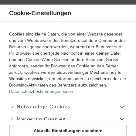
Direkt
zum
Cookie-Einstellungen
Suche
Menü
Inhalt
Klassenarbeiten
Cookies sind kleine Daten, die von einer Website gesendet
und vom Webbrowser des Benutzers auf dem Computer des
Klassenarbeiten und Abiturprüfungen
Benutzers gespeichert werden, während der Benutzer surft.
Ihr Browser speichert jede Nachricht in einer kleinen Datei
namens Cookie. Wenn Sie eine andere Seite vom Server
anfordern, sendet Ihr Browser das Cookie an den Server
zurück. Cookies wurden als zuverlässiger Mechanismus für
Chemie
Websites entwickelt, um Informationen zu speichern oder die
Chemische Reaktionen
Browsing-Aktivitäten des Benutzers aufzuzeichnen.
Datenschutzbestimmungen lesen
Strukturchemie
Stoffchemie
Akzeptiert:
Notwendige Cookies
Methoden der Chemie
Abgelehnt:
Marketing Cookies
Experimentalchemie
Theoretische Chemie
Aktuelle Einstellungen speichern
Abgelehnt:
Personalisierungs-Cookies