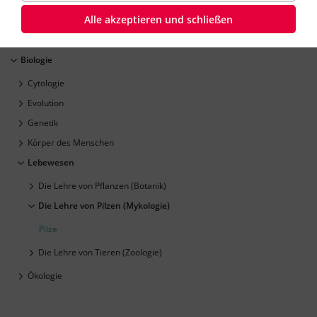
Alle akzeptieren und schließen
Biologie
Cytologie
Evolution
Genetik
Körper des Menschen
Lebewesen
Die Lehre von Pflanzen (Botanik)
Die Lehre von Pilzen (Mykologie)
Pilze
Die Lehre von Tieren (Zoologie)
Ökologie