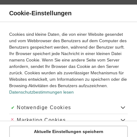
Direkt
zum
Cookie-Einstellungen
Suche
Menü
Inhalt
Lernvideos
Cookies sind kleine Daten, die von einer Website gesendet
und vom Webbrowser des Benutzers auf dem Computer des
Lernwege mit Erklär- und Anleitungsvideos
Benutzers gespeichert werden, während der Benutzer surft.
Ihr Browser speichert jede Nachricht in einer kleinen Datei
namens Cookie. Wenn Sie eine andere Seite vom Server
7
anfordern, sendet Ihr Browser das Cookie an den Server
Biologie
Klasse
zurück. Cookies wurden als zuverlässiger Mechanismus für
Websites entwickelt, um Informationen zu speichern oder die
Aufbau von Pilzen
Browsing-Aktivitäten des Benutzers aufzuzeichnen.
Datenschutzbestimmungen lesen
#Pilze
#Schimmel
#Champinong
#Fliegenpilz
#Myzel
#Fruchtkörper
#Sporen
Akzeptiert:
Notwendige Cookies
Abgelehnt:
Marketing Cookies
Übung
Video
Jetzt lernen
0
1
Aktuelle Einstellungen speichern
Abgelehnt:
Personalisierungs-Cookies