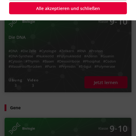
Alle akzeptieren und schließen
‐
9
10
Biologie
Klasse
Die DNA
#DNA
#Die Zelle
#Cytologie
#Zellkern
#RNA
#Protein
#DNA-Synthese
#Nukleotid
#Polynukleotid
#Adenin
#Guanin
#Cytosin
#Thymin
#Basen
#Desoxiribose
#Phosphat
#Codon
#Wasserstoffbrücken
#Purin
#Prymidin
#Erbgut
#Polymerase
#Primase
#Primer
#Replikationsgabel
#Replikaiton
#Synthese
#Ligase
#Reduplikation
#Gentechnik
Übung
Video
Jetzt lernen
3
3
Gene
‐
9
10
Biologie
Klasse