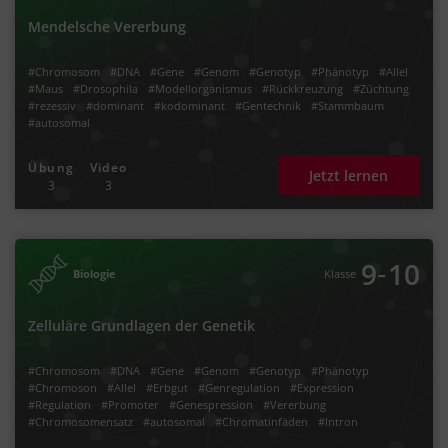
Mendelsche Vererbung
#Chromosom
#DNA
#Gene
#Genom
#Genotyp
#Phänotyp
#Allel
#Maus
#Drosophila
#Modellorganismus
#Rückkreuzung
#Züchtung
#rezessiv
#dominant
#kodominant
#Gentechnik
#Stammbaum
#autosomal
Übung
Video
Jetzt lernen
3
3
‐
9
10
Biologie
Klasse
Zelluläre Grundlagen der Genetik
#Chromosom
#DNA
#Gene
#Genom
#Genotyp
#Phänotyp
#Chromoson
#Allel
#Erbgut
#Genregulation
#Expression
#Regulation
#Promoter
#Genespression
#Vererbung
#Chromosomensatz
#autosomal
#Chromatinfäden
#Intron