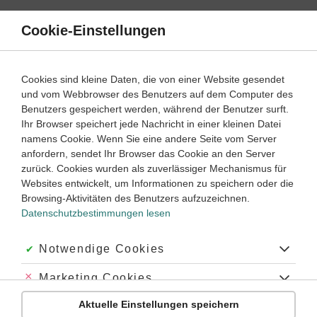
Direkt
zum
Cookie-Einstellungen
Suche
Menü
Inhalt
Molekulare Genetik
Cookies sind kleine Daten, die von einer Website gesendet
und vom Webbrowser des Benutzers auf dem Computer des
Der genetische Bauplan
Benutzers gespeichert werden, während der Benutzer surft.
Ihr Browser speichert jede Nachricht in einer kleinen Datei
namens Cookie. Wenn Sie eine andere Seite vom Server
‐
9
10
anfordern, sendet Ihr Browser das Cookie an den Server
Biologie
Klasse
zurück. Cookies wurden als zuverlässiger Mechanismus für
Websites entwickelt, um Informationen zu speichern oder die
Von der DNA zum Protein
Browsing-Aktivitäten des Benutzers aufzuzeichnen.
Datenschutzbestimmungen lesen
#DNA
#Die Zelle
#Zellkern
#RNA
#Protein
#DNA-Synthese
#Proteinsynthese
#Codon
#t-RNA
#m-RNA
#r-RNA
#mRNA
#tRNA
Akzeptiert:
Notwendige Cookies
#rRNA
#Ribosom
#Translation
#Transkription
#Basentripplet
#Stoppcodon
#Prä-mRNA
#Massanger RNA
#Transfär RNA
#Proteinbiosynthese
#Eiweis
#Aminosäuren
#Polymerase
#Erbgut
Abgelehnt:
Marketing Cookies
#erbmaterial
#Enzym
Übung
Video
Jetzt lernen
2
2
Aktuelle Einstellungen speichern
Abgelehnt:
Personalisierungs-Cookies