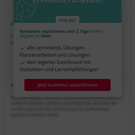
Lösung anzeigen
Und nu?
Aufgabe 3
5 Minuten
5 Punkte
mittel
Dauer:
Kostenlos registrieren und 2 Tage
Innere
Organe (2)
üben
Nenne die fünf wesentlichen Aufgaben, die die Leber
erfüllt.
alle Lernvideos, Übungen,
Klassenarbeiten und Lösungen
dein eigenes Dashboard mit
Lösung anzeigen
Statistiken und Lernempfehlungen
Aufgabe 4
Jetzt kostenlos ausprobieren
5 Minuten
7 Punkte
schwer
Dauer:
Die Gallenblase muss bei manchen Menschen operativ
entfernt werden. Erkläre und begründe, was bei der
Ernährung nach der Entfernung der Gallenblase
beachtet werden sollte.