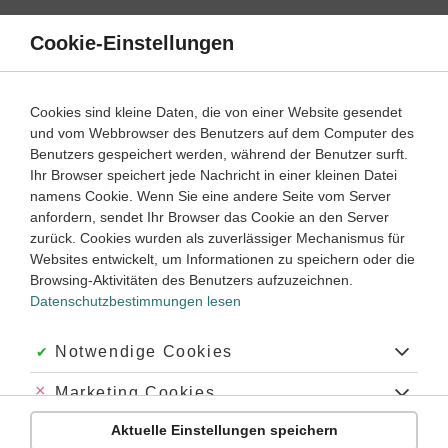
Direkt
zum
Cookie-Einstellungen
Suche
Menü
Inhalt
Klassenarbeiten
Cookies sind kleine Daten, die von einer Website gesendet
Klassenarbeit
und vom Webbrowser des Benutzers auf dem Computer des
Biologie
7. ‐ 8. Klasse
Empfohlen von
Benutzers gespeichert werden, während der Benutzer surft.
Tutorin Julia
Ihr Browser speichert jede Nachricht in einer kleinen Datei
Innere Organe (2)
namens Cookie. Wenn Sie eine andere Seite vom Server
anfordern, sendet Ihr Browser das Cookie an den Server
Dauer:
30 Minuten
zurück. Cookies wurden als zuverlässiger Mechanismus für
Websites entwickelt, um Informationen zu speichern oder die
Browsing-Aktivitäten des Benutzers aufzuzeichnen.
Datenschutzbestimmungen lesen
Aufgabe 1
5 Minuten
8 Punkte
einfach
Dauer:
Akzeptiert:
Notwendige Cookies
Ergänze folgenden Lückentext mit den richtigen
Abgelehnt:
Marketing Cookies
Begriffen aus der am Ende gegebenen Liste. Die
Begriffe können auch gar nicht oder mehrfach
Aktuelle Einstellungen speichern
Abgelehnt:
Personalisierungs-Cookies
verwendet werden: