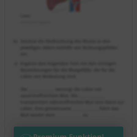
Leber
istock.com/Tigatelu
Zeichne die Fließrichtung des Blutes in den
jeweiligen Adern mithilfe von Richtungspfeilen
ein.
Ergänze den folgenden Text mit den richtigen
Bezeichnungen für die Blutgefäße, die für die
Leber von Bedeutung sind.
Die
______________
versorgt die Leber mit
sauerstoffreichem Blut. Die
______________
transportiert nährstoffreiches Blut vom Darm zur
Leber. Eine gemeinsame
______________
führt das
Blut wieder dem
______________
zu.
Premium Funktion!