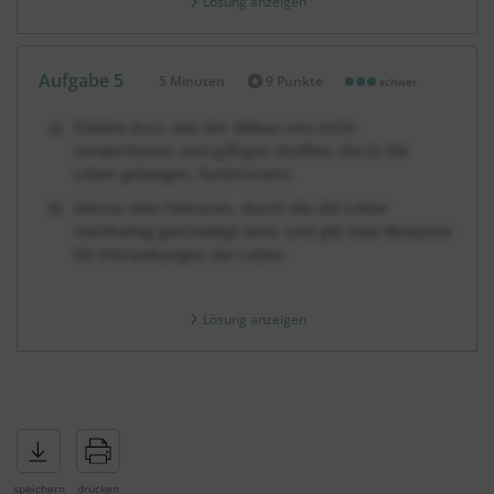
Lösung anzeigen
Aufgabe 5
5 Minuten
9 Punkte
schwer
Dauer:
Erkläre kurz, wie der Abbau von nicht
verwertbaren und giftigen Stoffen, die in die
Leber gelangen, funktioniert.
Nenne zwei Faktoren, durch die die Leber
nachhaltig geschädigt wird, und gib zwei Beispiele
für Erkrankungen der Leber.
Lösung anzeigen