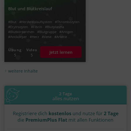
Blut und Blutkreislauf
#Blut
#Herzkreislaufsystem
#Thrombozyten
#Erytrozyten
#Fibrin
#Blutplasma
#Blutkörperchen
#Blutgruppe
#Antigen
#Antikörper
#Herz
#Vene
#Arterie
#Leukozyten
#Immunsystem
#Abwehr
#AB0-System
#Blutkreislauf
Übung
Video
Jetzt lernen
#Blutbestandteile
#Herzklappen
5
5
weitere Inhalte
2 Tage
alles nutzen
Registriere dich
kostenlos
und nutze für
2 Tage
die
PremiumPlus Flat
mit allen Funktionen