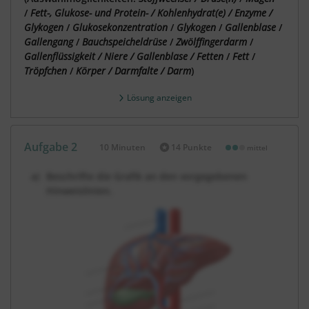
/
Fett-, Glukose- und Protein- /
Kohlenhydrat(e) / Enzyme /
Glykogen
/
Glukosekonzentration
/
Glykogen
/
Gallenblase
/
Gallengang
/
Bauchspeicheldrüse
/
Zwölffingerdarm
/
Gallenflüssigkeit / Niere / Gallenblase /
Fetten
/
Fett
/
Tröpfchen
/
Körper / Darmfalte / Darm
)
Lösung anzeigen
Aufgabe 2
10 Minuten
14 Punkte
mittel
Dauer:
Beschrifte die Grafik an den vorgegebenen
Hinweislinien.