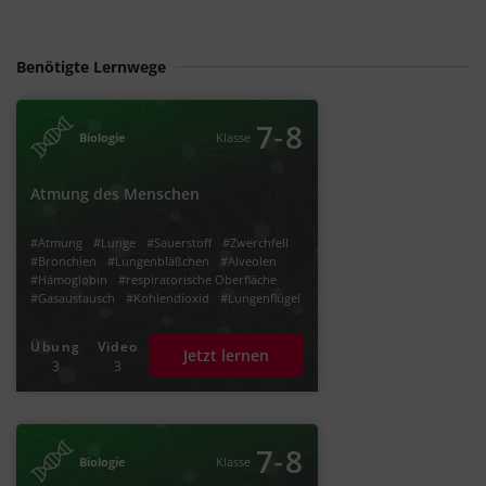
Benötigte Lernwege
‐
7
8
Biologie
Klasse
Atmung des Menschen
#Atmung
#Lunge
#Sauerstoff
#Zwerchfell
#Bronchien
#Lungenbläßchen
#Alveolen
#Hämoglobin
#respiratorische Oberfläche
#Gasaustausch
#Kohlendioxid
#Lungenflügel
#Lungenatmung
#Lungenkreislauf
#Haut
#Blut
#Blutkreislauf
#Diffusion
Übung
Video
Jetzt lernen
#Kohlenstoffdioxid
#Brustatmung
3
3
‐
7
8
Biologie
Klasse