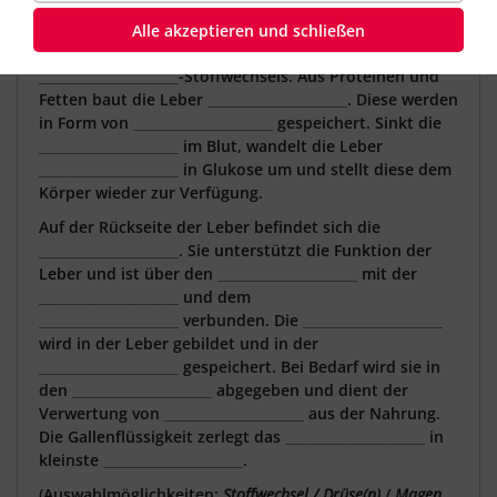
Die Leber ist die größte
_____________________
der
Alle akzeptieren und schließen
Wirbeltiere. Sie ist ein elementarer Bestandteil des
_____________________
-Stoffwechsels. Aus Proteinen und
Fetten baut die Leber
_____________________
. Diese werden
in Form von
_____________________
gespeichert. Sinkt die
_____________________
im Blut, wandelt die Leber
_____________________
in Glukose um und stellt diese dem
Körper wieder zur Verfügung.
Auf der Rückseite der Leber befindet sich die
_____________________
. Sie unterstützt die Funktion der
Leber und ist über den
_____________________
mit der
_____________________
und dem
_____________________
verbunden. Die
_____________________
wird in der Leber gebildet und in der
_____________________
gespeichert. Bei Bedarf wird sie in
den
_____________________
abgegeben und dient der
Verwertung von
_____________________
aus der Nahrung.
Die Gallenflüssigkeit zerlegt das
_____________________
in
kleinste
_____________________
.
(Auswahlmöglichkeiten:
Stoffwechsel / Drüse(n)
/
Magen