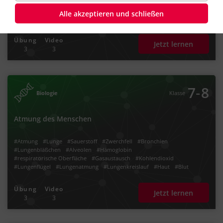
#Ausscheidung
#Urin
#Nebenniere
#Nierenmark
#Nierenrinde
#Diffusion
#Blut
#Blutkreislauf
#Organspende
Alle akzeptieren und schließen
Übung
Video
Jetzt lernen
3
3
‐
7
8
Biologie
Klasse
Atmung des Menschen
#Atmung
#Lunge
#Sauerstoff
#Zwerchfell
#Bronchien
#Lungenbläßchen
#Alveolen
#Hämoglobin
#respiratorische Oberfläche
#Gasaustausch
#Kohlendioxid
#Lungenflügel
#Lungenatmung
#Lungenkreislauf
#Haut
#Blut
#Blutkreislauf
#Diffusion
#Kohlenstoffdioxid
#Brustatmung
Übung
Video
Jetzt lernen
3
3