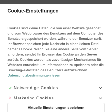
Direkt
zum
Cookie-Einstellungen
Suche
Menü
Inhalt
Körper des Menschen
Cookies sind kleine Daten, die von einer Website gesendet
Aufbau des Körpers einfach erklärt
und vom Webbrowser des Benutzers auf dem Computer des
Benutzers gespeichert werden, während der Benutzer surft.
Ihr Browser speichert jede Nachricht in einer kleinen Datei
5
6
7
8
Klassenstufe:
namens Cookie. Wenn Sie eine andere Seite vom Server
anfordern, sendet Ihr Browser das Cookie an den Server
zurück. Cookies wurden als zuverlässiger Mechanismus für
Websites entwickelt, um Informationen zu speichern oder die
Aufbau des Körpers – die beliebtesten Themen
Browsing-Aktivitäten des Benutzers aufzuzeichnen.
Datenschutzbestimmungen lesen
‐
7
8
Biologie
Klasse
Akzeptiert:
Notwendige Cookies
Aufbau und Funktion der Niere
Abgelehnt:
Marketing Cookies
Aktuelle Einstellungen speichern
Abgelehnt:
Personalisierungs-Cookies
#Niere
#Harnblase
#Harnstoff
#Nephron
#Bowmannsche Kaspel