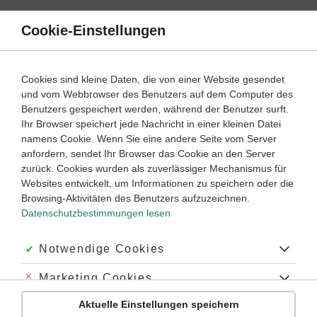
Direkt
zum
Cookie-Einstellungen
Suche
Menü
Inhalt
Klassenarbeiten
Cookies sind kleine Daten, die von einer Website gesendet
Klassenarbeit
und vom Webbrowser des Benutzers auf dem Computer des
Biologie
7. ‐ 8. Klasse
Empfohlen von
Benutzers gespeichert werden, während der Benutzer surft.
Tutorin Julia
Ihr Browser speichert jede Nachricht in einer kleinen Datei
Die Zelle (1)
namens Cookie. Wenn Sie eine andere Seite vom Server
anfordern, sendet Ihr Browser das Cookie an den Server
Dauer:
45 Minuten
zurück. Cookies wurden als zuverlässiger Mechanismus für
Websites entwickelt, um Informationen zu speichern oder die
Browsing-Aktivitäten des Benutzers aufzuzeichnen.
Datenschutzbestimmungen lesen
Aufgabe 1
10 Minuten
7 Punkte
mittel
Dauer:
Akzeptiert:
Notwendige Cookies
Nenne die Namen der Zellorganellen, die in diesem
Abgelehnt:
Marketing Cookies
Bild mit den Buchstaben a bis g beschriftet sind.
Aktuelle Einstellungen speichern
Abgelehnt:
Personalisierungs-Cookies