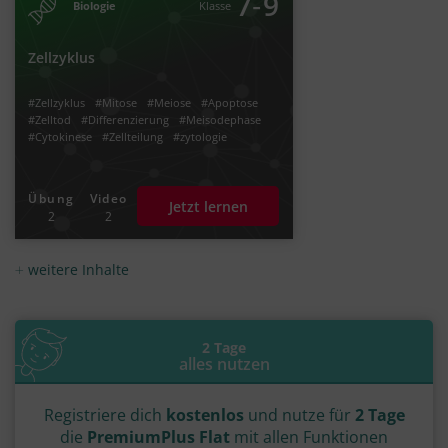
‐
7
9
Biologie
Klasse
Zellzyklus
#Zellzyklus
#Mitose
#Meiose
#Apoptose
#Zelltod
#Differenzierung
#Meisodephase
#Cytokinese
#Zellteilung
#zytologie
Übung
Video
Jetzt lernen
2
2
weitere Inhalte
2 Tage
alles nutzen
Registriere dich
kostenlos
und nutze für
2 Tage
die
PremiumPlus Flat
mit allen Funktionen