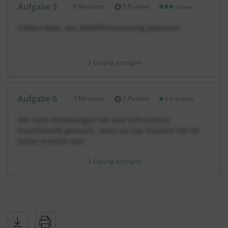
Aufgabe 5
8 Minuten
5 Punkte
schwer
Dauer:
Erkläre
kurz,
was Zelldifferenzierung bedeutet.
Lösung anzeigen
Aufgabe 6
3 Minuten
1 Punkte
einfach
Dauer:
Wie viele Zellteilungen hat eine befruchtete
Froscheizelle gemacht, wenn sie das Stadium mit 64
Zellen erreicht hat?
Lösung anzeigen