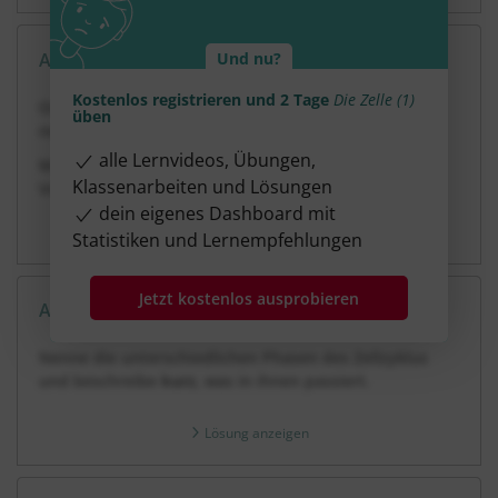
Aufgabe 3
Und nu?
7 Minuten
5 Punkte
mittel
Dauer:
Kostenlos registrieren und 2 Tage
Die Zelle (1)
Ordne die folgenden Dinge nach Komplexität und
üben
nenne ihre Organisationsebene.
alle Lernvideos, Übungen,
Magen, Mensch, Drüsenzelle, Magenschleimhaut,
Klassenarbeiten und Lösungen
Verdauungssystem
dein eigenes Dashboard mit
Lösung anzeigen
Statistiken und Lernempfehlungen
Jetzt kostenlos ausprobieren
Aufgabe 4
12 Minuten
6 Punkte
schwer
Dauer:
Nenne die unterschiedlichen Phasen des Zellzyklus
und beschreibe
kurz,
was in ihnen passiert.
Lösung anzeigen