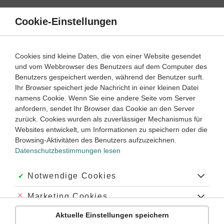
Direkt
zum
Cookie-Einstellungen
Suche
Menü
Inhalt
Schülerlexikon
Cookies sind kleine Daten, die von einer Website gesendet
Biologie
5. Klasse ‐ Abitur
und vom Webbrowser des Benutzers auf dem Computer des
Benutzers gespeichert werden, während der Benutzer surft.
endokrine Drüsen
Ihr Browser speichert jede Nachricht in einer kleinen Datei
namens Cookie. Wenn Sie eine andere Seite vom Server
anfordern, sendet Ihr Browser das Cookie an den Server
zurück. Cookies wurden als zuverlässiger Mechanismus für
endokrine Drüsen
sind die
Hormondrüsen
, also
Drüsen
, die
Websites entwickelt, um Informationen zu speichern oder die
speziell
Hormone
sezernieren
Browsing-Aktivitäten des Benutzers aufzuzeichnen.
Datenschutzbestimmungen lesen
Schlagworte
Akzeptiert:
Notwendige Cookies
#Hormondrüsen
Abgelehnt:
Marketing Cookies
Aktuelle Einstellungen speichern
Abgelehnt:
Personalisierungs-Cookies