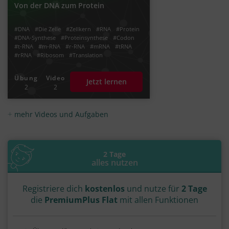
Von der DNA zum Protein
#DNA
#Die Zelle
#Zellkern
#RNA
#Protein
#DNA-Synthese
#Proteinsynthese
#Codon
#t-RNA
#m-RNA
#r-RNA
#mRNA
#tRNA
#rRNA
#Ribosom
#Translation
#Transkription
#Basentripplet
#Stoppcodon
#Prä-mRNA
#Massanger RNA
#Transfär RNA
Übung
Video
Jetzt lernen
#Proteinbiosynthese
#Eiweis
#Aminosäuren
2
2
#Polymerase
#Erbgut
#erbmaterial
#Enzym
mehr Videos und Aufgaben
2 Tage
alles nutzen
Registriere dich
kostenlos
und nutze für
2 Tage
die
PremiumPlus Flat
mit allen Funktionen