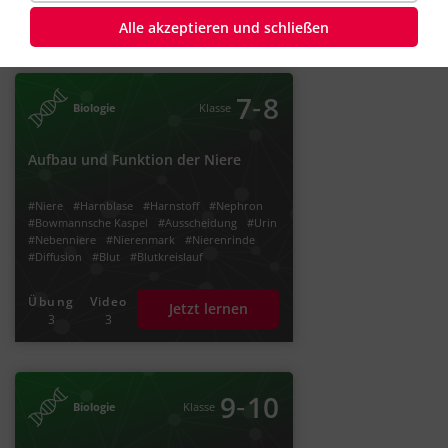
Alle akzeptieren und schließen
Zugehörige Videos und Aufgaben
‐
7
8
Biologie
Klasse
Aufbau und Funktion der Niere
#Niere
#Harnblase
#Harnstoff
#Nephron
#Bowmannsche Kaspel
#Ausscheidung
#Urin
#Nebenniere
#Nierenmark
#Nierenrinde
#Diffusion
#Blut
#Blutkreislauf
#Organspende
Übung
Video
Jetzt lernen
3
3
‐
9
10
Biologie
Klasse