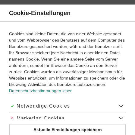
Direkt
zum
Cookie-Einstellungen
Suche
Menü
Inhalt
Physikalische Grundlagen
Cookies sind kleine Daten, die von einer Website gesendet
Physikalische Grundlagen einfach erklärt
und vom Webbrowser des Benutzers auf dem Computer des
Benutzers gespeichert werden, während der Benutzer surft.
Klasse
8
Ihr Browser speichert jede Nachricht in einer kleinen Datei
namens Cookie. Wenn Sie eine andere Seite vom Server
anfordern, sendet Ihr Browser das Cookie an den Server
zurück. Cookies wurden als zuverlässiger Mechanismus für
Physikalische Grundlagen – die beliebtesten Themen
Websites entwickelt, um Informationen zu speichern oder die
Browsing-Aktivitäten des Benutzers aufzuzeichnen.
Datenschutzbestimmungen lesen
8
Physik
Klasse
Akzeptiert:
Notwendige Cookies
Dichte
Abgelehnt:
Marketing Cookies
#Dichte
Aktuelle Einstellungen speichern
Abgelehnt:
Personalisierungs-Cookies