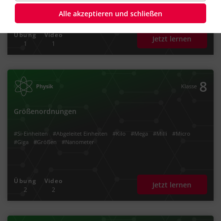
Alle akzeptieren und schließen
Übung
Video
Jetzt lernen
1
1
8
Physik
Klasse
Größenordnungen
#Si-Einheiten
#Abgeleitet Einheiten
#Kilo
#Mega
#Milli
#Micro
#Giga
#Größen
#Nanometer
Übung
Video
Jetzt lernen
2
2