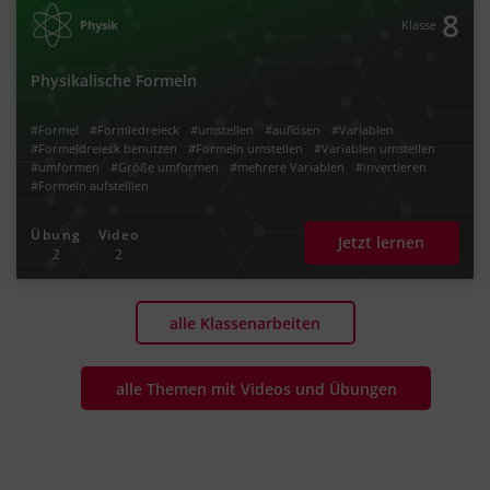
8
Physik
Klasse
Physikalische Formeln
#Formel
#Formledreieck
#umstellen
#auflösen
#Variablen
#Formeldreieck benutzen
#Formeln umstellen
#Variablen umstellen
#umformen
#Größe umformen
#mehrere Variablen
#invertieren
#Formeln aufstelllen
Übung
Video
Jetzt lernen
2
2
alle Klassenarbeiten
alle Themen mit Videos und Übungen