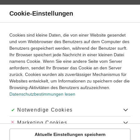
Direkt
zum
Cookie-Einstellungen
Suche
Menü
Inhalt
Europa im Mittelalter
Cookies sind kleine Daten, die von einer Website gesendet
und vom Webbrowser des Benutzers auf dem Computer des
Geschichte
6. ‐ 7. Klasse
Benutzers gespeichert werden, während der Benutzer surft.
Empfohlen von
Ihr Browser speichert jede Nachricht in einer kleinen Datei
Tutorin Noemi
namens Cookie. Wenn Sie eine andere Seite vom Server
Konflikte zwischen Königen und Fürsten
anfordern, sendet Ihr Browser das Cookie an den Server
zurück. Cookies wurden als zuverlässiger Mechanismus für
Dauer:
35 Minuten
Websites entwickelt, um Informationen zu speichern oder die
Browsing-Aktivitäten des Benutzers aufzuzeichnen.
Datenschutzbestimmungen lesen
VIDEOS, AUFGABEN UND ÜBUNGEN
ZUGEHÖRIGE KLASSENARBEITEN
Akzeptiert:
Notwendige Cookies
Video
04:04
Abgelehnt:
Marketing Cookies
Dauer:
Friedrich I, Barbarossa
Aktuelle Einstellungen speichern
Abgelehnt:
Personalisierungs-Cookies