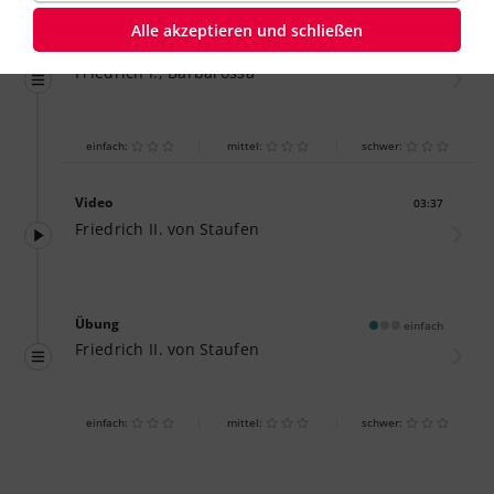
Alle akzeptieren und schließen
Übung
einfach
Friedrich I., Barbarossa
einfach:
mittel:
schwer:
Video
03:37
Dauer:
Friedrich II. von Staufen
Übung
einfach
Friedrich II. von Staufen
einfach:
mittel:
schwer: