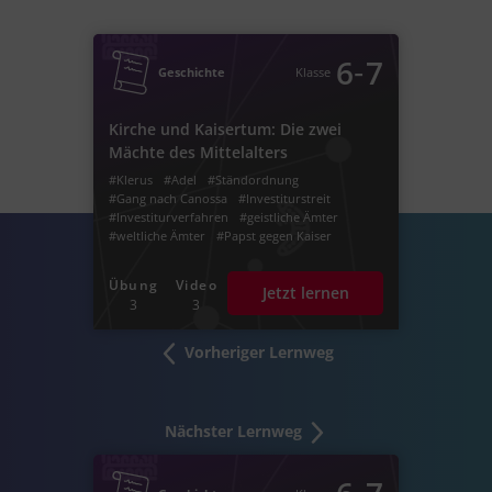
‐
6
7
Geschichte
Klasse
Kirche und Kaisertum: Die zwei
Mächte des Mittelalters
#Klerus
#Adel
#Ständordnung
#Gang nach Canossa
#Investiturstreit
#Investiturverfahren
#geistliche Ämter
#weltliche Ämter
#Papst gegen Kaiser
#Papst Gregor VII.
#Heinrich IV.
#Wormser Konkordat
#Kirchenbann
Übung
Video
Jetzt lernen
#Ständegesellschaft
#Erster Stand
3
3
#Otto der Große
#2.
#Päpste
#Kaiser
#7.
#der vierte
#4.
#Inquisitionsprozess
#Inquisitionsverfahren
#Kaisertum
#ottonen
Vorheriger Lernweg
#Salier
#Karolinger
#1.
#Frühmittelalter
#Hochmittelalter
#Spätmittelalter
#1076
#1077
#1075
#1122
#Hoftag in Worms
#Otto der Erste
#Ottonen
#Friedrich II.
Nächster Lernweg
#Friedrich der Staufer
#Friedrich der Zweite