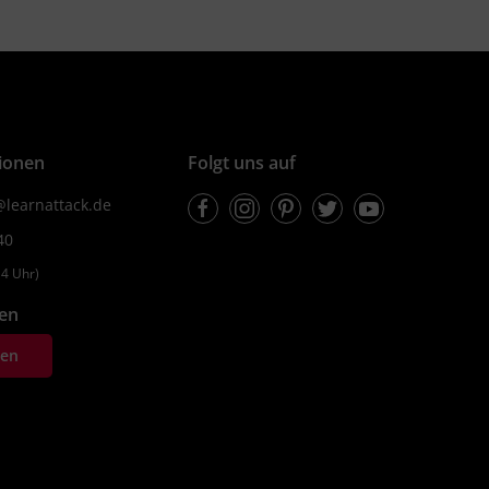
ionen
Folgt uns auf
Facebook
Instagram
Pinterest
Twitter
Youtube
learnattack.de
40
4 Uhr)
fen
ten