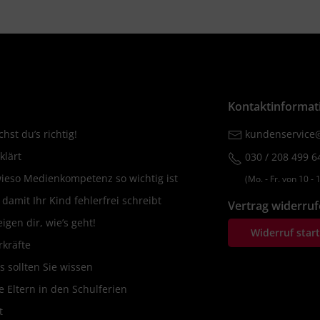
Kontaktinformat
hst du’s richtig!
kundenservice@
klärt
030 / 208 499 6
wieso Medienkompetenz so wichtig ist
(Mo. ‐ Fr. von 10 ‐ 1
amit Ihr Kind fehlerfrei schreibt
Vertrag widerru
igen dir, wie’s geht!
Widerruf star
rkräfte
s sollten Sie wissen
 Eltern in den Schulferien
t