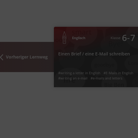
‐
7
6
Klasse
Englisch
Einen Brief / eine E-Mail sc
‐
6
7
Englisch
Klasse
Was bedeutet es, einen Brief oder eine E-M
Einen Brief / eine E-Mail schreiben
Englisch zu schr
Vorheriger Lernweg
#writing an e-mail
#E-Mails in English
#writing a letter i
#formal writing
#Creative Writing
#e-mails an
#writing a letter in English
#E-Mails in English
#writ
#writing an e-mail
#e-mails and letters
#Creative Writing
#formal writing
#writng skills
Video
Jetzt lernen
2