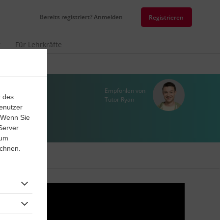
Bereits registriert? Anmelden
Registrieren
r
Für Lehrkräfte
Empfohlen von
r des
Tutor Ryan
enutzer
. Wenn Sie
Server
 um
ichnen.