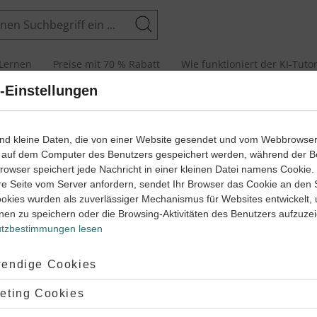
Suchen
Lernen
Preise mit 70 % Rabatt
Wie funktioniert der KI-Tuto
-Einstellungen
Report schreiben
ind kleine Daten, die von einer Website gesendet und vom Webbrowse
 auf dem Computer des Benutzers gespeichert werden, während der B
 Browser speichert jede Nachricht in einer kleinen Datei namens Cookie
re Seite vom Server anfordern, sendet Ihr Browser das Cookie an den 
ookies wurden als zuverlässiger Mechanismus für Websites entwickelt,
nen zu speichern oder die Browsing-Aktivitäten des Benutzers aufzuze
tzbestimmungen lesen
RBEITEN
ptiert:
endige Cookies
en
lehnt:
eting Cookies
ort
reibst