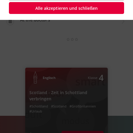
Alle akzeptieren und schließen
Übung
Schwer
At the doctor's
4
Englisch
Klasse
Scotland - Zeit in Schottland
verbringen
#Schottland
#Scotland
#Großbritannien
#Urlaub