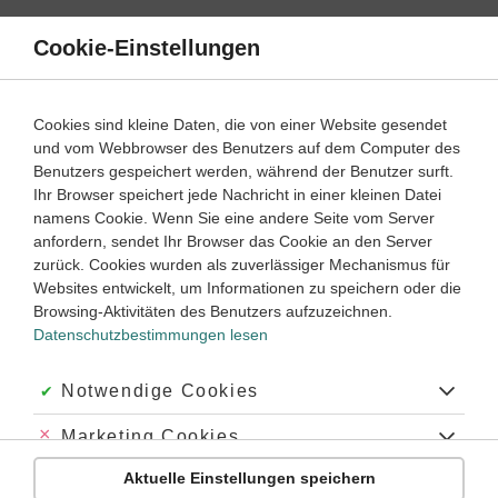
Direkt
zum
Cookie-Einstellungen
Suche
Menü
Inhalt
Wortschatz
Cookies sind kleine Daten, die von einer Website gesendet
und vom Webbrowser des Benutzers auf dem Computer des
Englisch
4. Klasse
Benutzers gespeichert werden, während der Benutzer surft.
Empfohlen von
Ihr Browser speichert jede Nachricht in einer kleinen Datei
Tutor Ryan
namens Cookie. Wenn Sie eine andere Seite vom Server
At the doctor's - In der Arztpraxis
anfordern, sendet Ihr Browser das Cookie an den Server
zurück. Cookies wurden als zuverlässiger Mechanismus für
Dauer:
5 Minuten
Websites entwickelt, um Informationen zu speichern oder die
Browsing-Aktivitäten des Benutzers aufzuzeichnen.
Datenschutzbestimmungen lesen
VIDEOS, AUFGABEN UND ÜBUNGEN
ZUGEHÖRIGE KLASSENARBEITEN
Akzeptiert:
Notwendige Cookies
Anleitung
Abgelehnt:
Marketing Cookies
At the doctor's - In der Arztpraxis
Aktuelle Einstellungen speichern
Abgelehnt:
Personalisierungs-Cookies