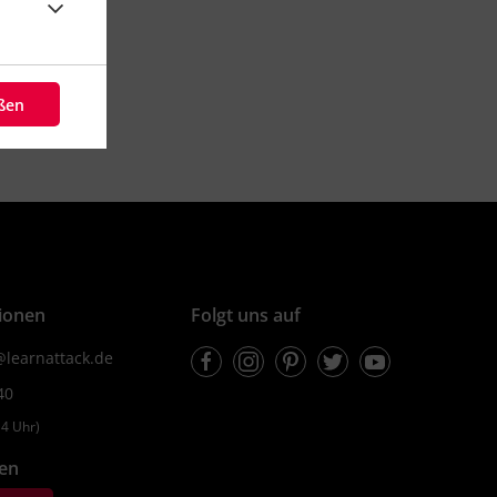
mus
#Darwinismus
logie
#Homologie
g
chte
eßen
Video
Übung
1
1
ionen
Folgt uns auf
Facebook
Instagram
Pinterest
Twitter
Youtube
learnattack.de
40
4 Uhr)
fen