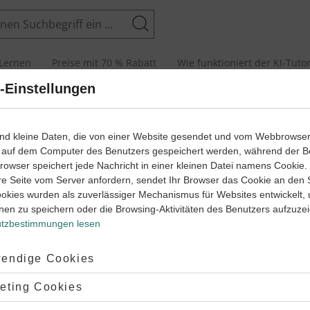
Suchen
Lernen
Preise mit 70 % Rabatt
Wie funktioniert der KI-Tuto
-Einstellungen
ens
rklärt
ind kleine Daten, die von einer Website gesendet und vom Webbrowse
 auf dem Computer des Benutzers gespeichert werden, während der B
 Browser speichert jede Nachricht in einer kleinen Datei namens Cookie
re Seite vom Server anfordern, sendet Ihr Browser das Cookie an den 
ookies wurden als zuverlässiger Mechanismus für Websites entwickelt,
nen zu speichern oder die Browsing-Aktivitäten des Benutzers aufzuze
‐
10
7
icklung des Lebens – die beliebtesten Theme
Biologie
Klasse
tzbestimmungen lesen
Erdzeitgeschichte
Prinzipie
ptiert:
endige Cookies
‐
9
10
iologie
Klasse
Biologie
Klasse
lehnt:
eting Cookies
geschichte
Prinzipien der Evolution
Versteinerungen
#Fossilien
#Homo Sapiens
#Charles Darwin
#Anpassung
#Se