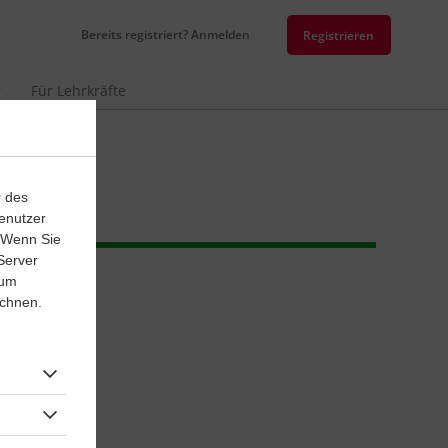
Bereits registriert? Anmelden
Registrieren
r
Für Lehrkräfte
r des
enutzer
. Wenn Sie
Server
 um
ichnen.