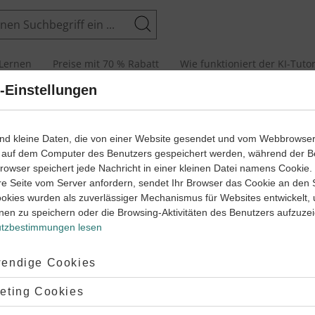
Suchen
Lernen
Preise mit 70 % Rabatt
Wie funktioniert der KI-Tuto
-Einstellungen
ind kleine Daten, die von einer Website gesendet und vom Webbrowse
 auf dem Computer des Benutzers gespeichert werden, während der B
 Browser speichert jede Nachricht in einer kleinen Datei namens Cookie
re Seite vom Server anfordern, sendet Ihr Browser das Cookie an den 
ookies wurden als zuverlässiger Mechanismus für Websites entwickelt,
nen zu speichern oder die Browsing-Aktivitäten des Benutzers aufzuze
ogie – die beliebtesten Themen
Biologie
tzbestimmungen lesen
Eigenschaften von Ökosystemen
ptiert:
endige Cookies
‐
7
10
iologie
Klasse
lehnt:
eting Cookies
chaften von Ökosystemen
kette
#Biosphäre
#Ökosysteme
#Ökologie