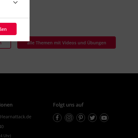
eßen
n
alle Themen mit Videos und Übungen
ionen
Folgt uns auf
Facebook
Instagram
Pinterest
Twitter
Youtube
learnattack.de
40
4 Uhr)