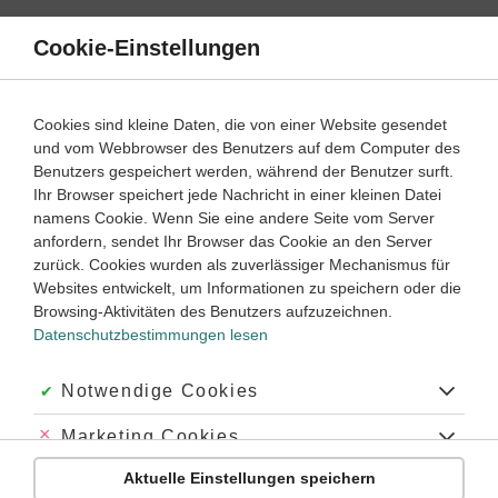
Direkt
zum
Cookie-Einstellungen
Suche
Menü
Inhalt
Lebewesen
Cookies sind kleine Daten, die von einer Website gesendet
Die Lehre von Pflanzen (Botanik) einfach erklärt
und vom Webbrowser des Benutzers auf dem Computer des
Benutzers gespeichert werden, während der Benutzer surft.
Ihr Browser speichert jede Nachricht in einer kleinen Datei
5
6
7
8
Klassenstufe:
namens Cookie. Wenn Sie eine andere Seite vom Server
anfordern, sendet Ihr Browser das Cookie an den Server
zurück. Cookies wurden als zuverlässiger Mechanismus für
Websites entwickelt, um Informationen zu speichern oder die
Die Lehre von Pflanzen (Botanik) – die beliebtesten
Browsing-Aktivitäten des Benutzers aufzuzeichnen.
Themen
Datenschutzbestimmungen lesen
‐
5
6
Biologie
Klasse
Akzeptiert:
Notwendige Cookies
Abgelehnt:
Marketing Cookies
Blüten und Pflanzenfamilien
Aktuelle Einstellungen speichern
Abgelehnt:
Personalisierungs-Cookies
#Blatt
#Samen
#Blüte
#Rosengewächse
#Korbblütler