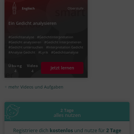
Englisch
Oberstufe
Ein Gedicht analysieren
#Gedichtanalyse
#Gedichtinterpretation
#Gedicht analysieren
#Gedicht interpretieren
#Gedicht untersuchen
#Interpretation Gedicht
#Analyse Gedicht
#Lyrik
#Gedichtsanalyse
#Gedichtsinterpretation
Übung
Video
Jetzt lernen
4
4
mehr Videos und Aufgaben
2 Tage
alles nutzen
Registriere dich
kostenlos
und nutze für
2 Tage