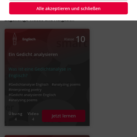
Alle akzeptieren und schließen
Zugehörige Videos und Aufgaben
10
Englisch
Klasse
Ein Gedicht analysieren
Was ist eine Gedichtanalyse in
Englisch?
#Gedichtanalyse Englisch
#analyzing poems
#interpreting poetry
#Gedicht analysieren Englisch
#analysing poems
#Gedichtinterpretation Englisch
#Gedicht interpretieren Englisch
Übung
Video
Jetzt lernen
#Gedichtsanalyse
#Gedichtsinterpretation
4
4