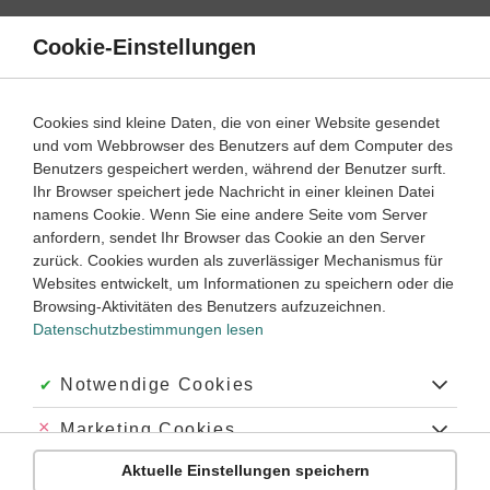
Direkt
zum
Cookie-Einstellungen
Suche
Menü
Inhalt
Schülerlexikon
Cookies sind kleine Daten, die von einer Website gesendet
Englisch
5. Klasse ‐ Abitur
und vom Webbrowser des Benutzers auf dem Computer des
Benutzers gespeichert werden, während der Benutzer surft.
Song / Lied
Ihr Browser speichert jede Nachricht in einer kleinen Datei
namens Cookie. Wenn Sie eine andere Seite vom Server
anfordern, sendet Ihr Browser das Cookie an den Server
zurück. Cookies wurden als zuverlässiger Mechanismus für
Songs
(Lieder) gehören zu den
lyrischen Texten
. Sie sind wie
Websites entwickelt, um Informationen zu speichern oder die
poems
(Gedichte) in Versform geschrieben und weisen noch
Browsing-Aktivitäten des Benutzers aufzuzeichnen.
weitere Gemeinsamkeiten mit ihnen auf.
Datenschutzbestimmungen lesen
Akzeptiert:
Notwendige Cookies
Schlagworte
Abgelehnt:
Marketing Cookies
#Lyrik
#Vers
#Gedicht
Aktuelle Einstellungen speichern
Abgelehnt:
Personalisierungs-Cookies