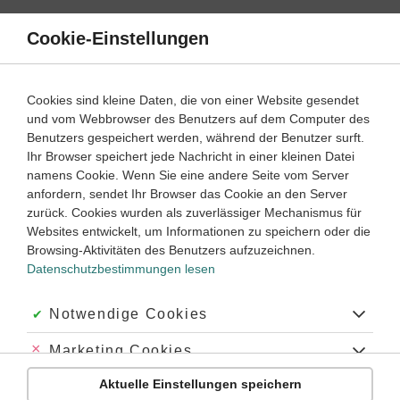
Direkt
zum
Cookie-Einstellungen
Suche
Menü
Inhalt
Schülerlexikon
Cookies sind kleine Daten, die von einer Website gesendet
Chemie
5. Klasse ‐ Abitur
und vom Webbrowser des Benutzers auf dem Computer des
Benutzers gespeichert werden, während der Benutzer surft.
IUPAC
Ihr Browser speichert jede Nachricht in einer kleinen Datei
namens Cookie. Wenn Sie eine andere Seite vom Server
anfordern, sendet Ihr Browser das Cookie an den Server
zurück. Cookies wurden als zuverlässiger Mechanismus für
Abk. für International Union of Pure and Applied Chemistry
Websites entwickelt, um Informationen zu speichern oder die
(Internationale Union für Reine und Angewandte Chemie):
Browsing-Aktivitäten des Benutzers aufzuzeichnen.
Eine Organisation, welche die internationale Zusammenarbeit
Datenschutzbestimmungen lesen
auf allen Gebieten der Chemie fördert, unter anderem durch
die Erarbeitung einer international gültigen Nomenklatur für
chemische Verbindungen
.
Akzeptiert:
Notwendige Cookies
Abgelehnt:
Marketing Cookies
Schlagworte
Aktuelle Einstellungen speichern
Abgelehnt:
Personalisierungs-Cookies