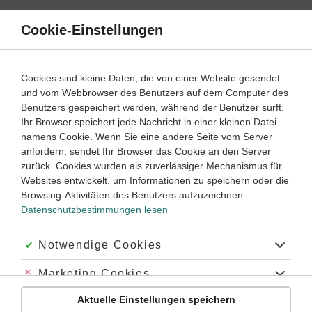
Direkt
zum
Cookie-Einstellungen
Suche
Menü
Inhalt
Schülerlexikon
Cookies sind kleine Daten, die von einer Website gesendet
Chemie
5. Klasse ‐ Abitur
und vom Webbrowser des Benutzers auf dem Computer des
Benutzers gespeichert werden, während der Benutzer surft.
Hypo-
Ihr Browser speichert jede Nachricht in einer kleinen Datei
namens Cookie. Wenn Sie eine andere Seite vom Server
anfordern, sendet Ihr Browser das Cookie an den Server
zurück. Cookies wurden als zuverlässiger Mechanismus für
[zu griech. hypo »unter«, »unterhalb«]: Präfix in Namen von
Websites entwickelt, um Informationen zu speichern oder die
Verbindungen (
Säuren
oder
Salzen
), in denen sich das
Browsing-Aktivitäten des Benutzers aufzuzeichnen.
zentrale
Atom
in einer wesentlich niedrigeren als der
Datenschutzbestimmungen lesen
maximalen Oxidationsstufe befindet (z. B.
Hypochlorite
).
Akzeptiert:
Notwendige Cookies
Schlagworte
Abgelehnt:
Marketing Cookies
#hypo
#Säure
#Salze
#Oxidationsstufe
#unterhalb
Aktuelle Einstellungen speichern
Abgelehnt:
Personalisierungs-Cookies