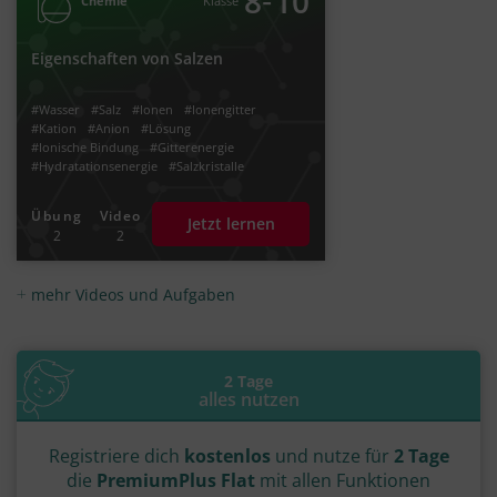
‐
8
10
Chemie
Klasse
Eigenschaften von Salzen
#Wasser
#Salz
#Ionen
#Ionengitter
#Kation
#Anion
#Lösung
#Ionische Bindung
#Gitterenergie
#Hydratationsenergie
#Salzkristalle
#Kältemischung
#Hydrationsenergie
#Solvationsenergie
#Salzwasser
Übung
Video
Jetzt lernen
#Ionen Chemie
2
2
mehr Videos und Aufgaben
2 Tage
alles nutzen
Registriere dich
kostenlos
und nutze für
2 Tage
die
PremiumPlus Flat
mit allen Funktionen