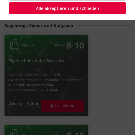
Alle akzeptieren und schließen
Zugehörige Videos und Aufgaben
‐
8
10
Chemie
Klasse
Eigenschaften des Wassers
#Wasser
#Dichteanomalie
#Eis
#Wasserstoffbrücken
#Anomalie des Wassers
#Polarität
#Wassermolekül
#polare Atombindung
#Dipol
#Wasserstoffbrückenbindung
#Siedepunktanomalie
Übung
Video
Jetzt lernen
2
3