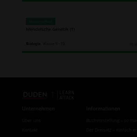
Klassenarbeit
Mendelsche Genetik (1)
Biologie
Klasse
9
‐
10
30 
Daue
Unternehmen
Informationen
Über uns
Buchvorstellung – so mac
Kontakt
Der Dreisatz – einfach er