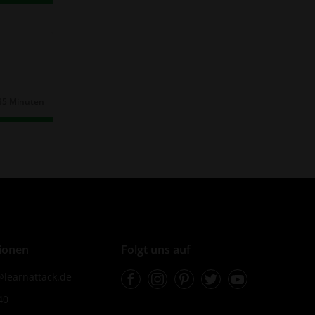
35 Minuten
Dauer:
ionen
Folgt uns auf
Facebook
Instagram
Pinterest
Twitter
Youtube
learnattack.de
40