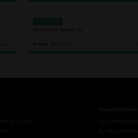
Klassenarbeit
Mendelsche Genetik (2)
Biologie
Klasse
9
‐
10
Minuten
r:
Kontaktinformat
hst du’s richtig!
kundenservice@
klärt
030 / 208 499 6