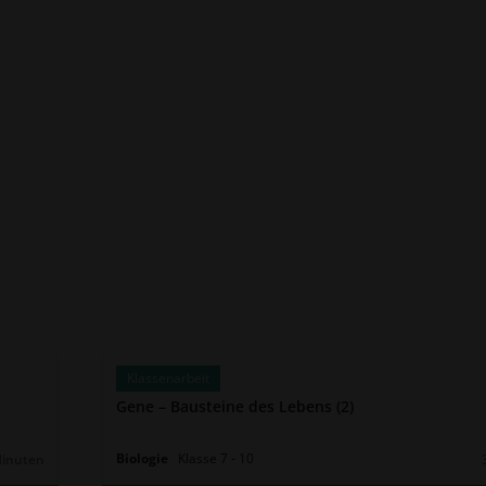
Klassenarbeit
Gene – Bausteine des Lebens (2)
Biologie
Klasse
7
‐
10
Minuten
r: