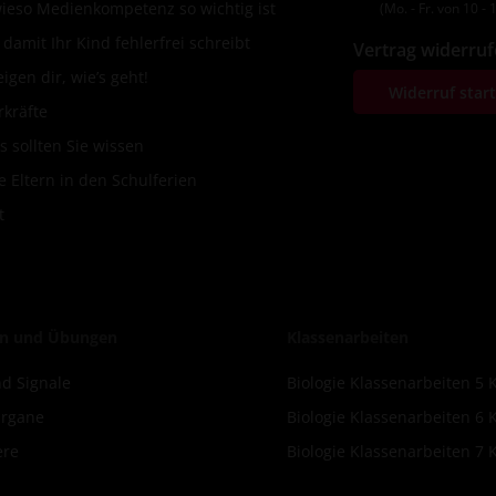
wieso Medienkompetenz so wichtig ist
(Mo. ‐ Fr. von 10 ‐ 1
amit Ihr Kind fehlerfrei schreibt
Vertrag widerru
igen dir, wie’s geht!
Widerruf star
rkräfte
s sollten Sie wissen
 Eltern in den Schulferien
t
n und Übungen
Klassenarbeiten
d Signale
Biologie Klassenarbeiten 5 
Organe
Biologie Klassenarbeiten 6 
ere
Biologie Klassenarbeiten 7 