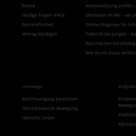
Presse
Kommasetzung prüfen – d
Häufige Fragen (FAQ)
Mediation im Abi – wir ze
Barrierefreiheit
Online-Diagnose für Leh
Vertrag kündigen
Pubertät bei Jungen – da
Was machen berufstätige
Wie du ein Essay verfass
Lernwege
Aufgabe
Beschleunigung berechnen
Eindimen
Bewegu
Gleichbleibende Bewegung
Elektris
Optische Linsen
Mechani