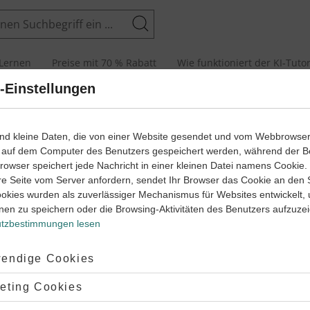
Suchen
Lernen
Preise mit 70 % Rabatt
Wie funktioniert der KI-Tuto
-Einstellungen
Physikalische Grundlagen
 erklärt
ind kleine Daten, die von einer Website gesendet und vom Webbrowse
 auf dem Computer des Benutzers gespeichert werden, während der B
 Browser speichert jede Nachricht in einer kleinen Datei namens Cookie
re Seite vom Server anfordern, sendet Ihr Browser das Cookie an den 
ookies wurden als zuverlässiger Mechanismus für Websites entwickelt,
6
ikalische Grundlagen – die beliebtesten The
nen zu speichern oder die Browsing-Aktivitäten des Benutzers aufzuze
Physik
Klasse
tzbestimmungen lesen
Größenordnungen
Physika
6
ptiert:
endige Cookies
hysik
Klasse
Physik
lehnt:
eting Cookies
ordnungen
Physikalische Formeln
#Kilo
#Abgeleitet Einheiten
#Si-Einheiten
#Variablen
#auflösen
#umstellen
#Formle