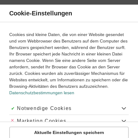
Direkt
zum
Cookie-Einstellungen
Suche
Menü
Inhalt
Der Übergang vom Mittelalter zur Neuzeit
Cookies sind kleine Daten, die von einer Website gesendet
und vom Webbrowser des Benutzers auf dem Computer des
Geschichte
7. ‐ 8. Klasse
Benutzers gespeichert werden, während der Benutzer surft.
Empfohlen von
Ihr Browser speichert jede Nachricht in einer kleinen Datei
Tutorin Noemi
namens Cookie. Wenn Sie eine andere Seite vom Server
Neues Denken
anfordern, sendet Ihr Browser das Cookie an den Server
zurück. Cookies wurden als zuverlässiger Mechanismus für
Dauer:
30 Minuten
Websites entwickelt, um Informationen zu speichern oder die
Browsing-Aktivitäten des Benutzers aufzuzeichnen.
Datenschutzbestimmungen lesen
VIDEOS, AUFGABEN UND ÜBUNGEN
ZUGEHÖRIGE KLASSENARBEITEN
Akzeptiert:
Notwendige Cookies
Video
03:24
Abgelehnt:
Marketing Cookies
Dauer:
Die Renaissance - Europa im Wandel
Aktuelle Einstellungen speichern
Abgelehnt:
Personalisierungs-Cookies