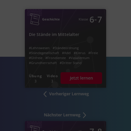
‐
6
7
Geschichte
Klasse
Die Stände im Mittelalter
#Lehnswesen
#Ständeordnung
#Ständegesellschaft
#Adel
#Klerus
#Freie
#Unfreie
#Frondienste
#Vasallentum
#Grundherrschaft
#Dritter Stand
#Bauernstand
#Wehrstand
#Lehrstand
#Nährstand
#Grundherren
#Lehnsherren
Übung
Video
Jetzt lernen
#erster
#zweiter
#Frühmittelalter
3
3
#Hochmittelalter
#Spätmittelalter
#Gesellschaft
#Christentum
#christlicher Glaube
#1.
#2.
#3.
Vorheriger Lernweg
#Volksfrömmigkeit
#Fürsten
#weltliche Macht
#christliche Macht
#Bürgertum
#Kloster
#Kronvasallen
#Untervasallen
#Lehen
Nächster Lernweg