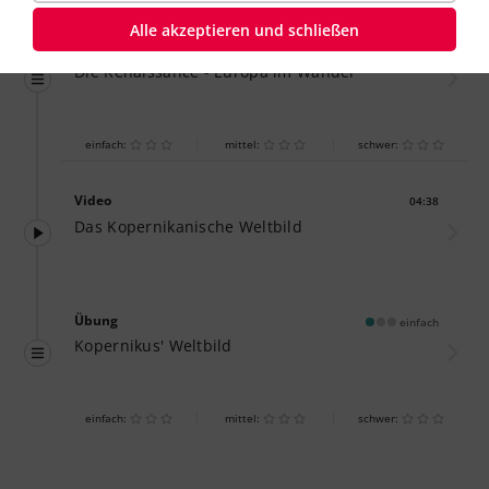
Alle akzeptieren und schließen
Übung
einfach
Die Renaissance - Europa im Wandel
einfach:
mittel:
schwer:
Video
04:38
Dauer:
Das Kopernikanische Weltbild
Übung
einfach
Kopernikus' Weltbild
einfach:
mittel:
schwer: