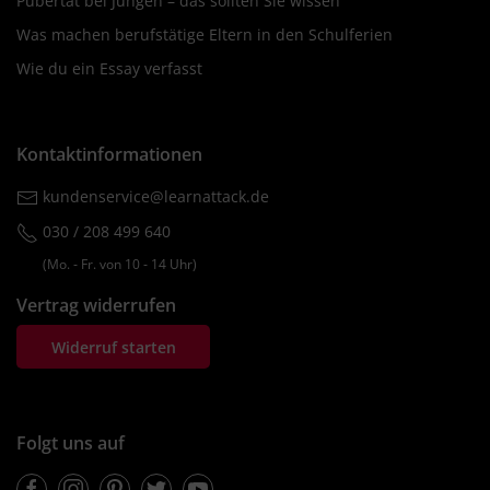
Pubertät bei Jungen – das sollten Sie wissen
Was machen berufstätige Eltern in den Schulferien
Wie du ein Essay verfasst
Kontaktinformationen
kundenservice@learnattack.de
030 / 208 499 640
(Mo. ‐ Fr. von 10 ‐ 14 Uhr)
Vertrag widerrufen
Widerruf starten
Folgt uns auf
Facebook
Instagram
Pinterest
Twitter
Youtube