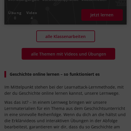
#Geschichtswissenschaften
#Hilfswissenschaften
#Massenmedium
#Antike
#Mittelalter
#Frühe Neuzeit
#Moderne
#19. Jahrhundert
Übung
Video
Jetzt lernen
#Quellentext
#Aussage
#Inhalt
#ortsangaben
#Zeitangaben
0
4
#Intention
#Perspektive
#Ansicht
#Meinung
#Vordergrund
#Hintergrund
#Mittelpunkt
#Schriftquellen
#Kontextualisierung
#historischen
#Argumente
#Schlussfolgerung
#Wertung
#Erörterung
#Argumentation
#Statistiken
#Bevölkerungswachstum
#Auswertung
alle Klassenarbeiten
#Beurteilung
#Ereignisse
alle Themen mit Videos und Übungen
Geschichte online lernen – so funktioniert es
Im Mittelpunkt stehen bei der Learnattack-Lernmethode, mit
der du Geschichte online lernen kannst, unsere Lernwege.
Was das ist? – In einem Lernweg bringen wir unsere
Lernmaterialien für ein Thema aus dem Geschichtsunterricht
in eine sinnvolle Reihenfolge. Wenn du dich an die hältst und
die Erklärvideos und interaktiven Übungen in der Abfolge
bearbeitest, garantieren wir dir, dass du so Geschichte am