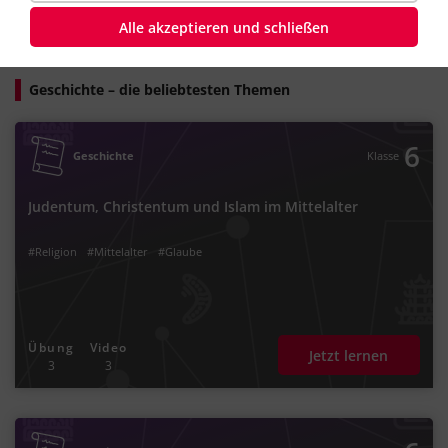
sein kann!
Alle akzeptieren und schließen
Geschichte – die beliebtesten Themen
6
Geschichte
Klasse
Judentum, Christentum und Islam im Mittelalter
#Religion
#Mittelalter
#Glaube
Übung
Video
Jetzt lernen
3
3