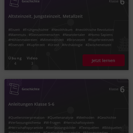
6
Geschichte
Klasse
Altsteinzeit, Jungsteinzeit, Metallzeit
#Eiszeit
#Frühgeschichte
#Neolithikum
#neolithische Revolution
#Mammuts
#Steinzeitmenschen
#Neandertaler
#Homo Sapiens
#Höhlenmalereien
#Mittelsteinzeit
#Bronzezeit
#Kupfersteinzeit
#Eisenzeit
#Kupferzeit
#Urzeit
#Archäologie
#Zwischeneiszeit
#Jäger und Sammler
#Sesshaftigkeit
#Horden
#Evolution
#Ackerbau und Viehzucht
#Menschheitsgeschichte
#Steinzeit
Übung
Video
Jetzt lernen
#Feuerbeherrschung
#Tierbeherrschung
#Entwicklung
4
3
#Landwirtschaft
#Handel
#Steinwerkzeuge
#Bevölkerungswachstum
#Stamm
#Pfeil und Bogen
#vor Christus
#jagen
#sammeln
#Urahnen
#Handwerk
#Webstuhl
#v. Chr.
#späte
#mittlere
#frühe
#Faustkeil
#Metallbearbeitung
#Epochenwandel
#Metallsteinzeit
#Metallzeit
6
Geschichte
Klasse
Anleitungen Klasse 5-6
#Quelleninterpretation
#Quellenanalyse
#Methoden
#Geschichte
#Verfassungsschema
#W-Fragen
#Herrschaftssystem
#Herrschaftspyramide
#Verfassungsbilder
#Textquellen
#Bildquellen
#Verfassungsorgane
#Gesellschaftspyramdie
#Massenmedien