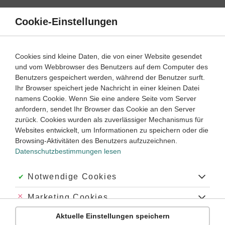
Direkt
zum
Cookie-Einstellungen
Suche
Menü
Inhalt
Geschichte
Cookies sind kleine Daten, die von einer Website gesendet
Geschichte lernen mit Duden Learnattack
und vom Webbrowser des Benutzers auf dem Computer des
Benutzers gespeichert werden, während der Benutzer surft.
Klasse
6
Ihr Browser speichert jede Nachricht in einer kleinen Datei
namens Cookie. Wenn Sie eine andere Seite vom Server
anfordern, sendet Ihr Browser das Cookie an den Server
Geschichte online lernen – so funktioniert es
zurück. Cookies wurden als zuverlässiger Mechanismus für
Websites entwickelt, um Informationen zu speichern oder die
Geschichte-Nachhilfe online: Materialien zum Selbstlernen
Browsing-Aktivitäten des Benutzers aufzuzeichnen.
Geschichte online lernen – zu Hause und unterwegs
Datenschutzbestimmungen lesen
Von der Steinzeit über das Mittelalter und die Renaissance
Akzeptiert:
Notwendige Cookies
bis zur frühen Neuzeit: In Geschichte gibt es viel zu lernen!
Vor lauter Jahreszahlen, Namen und Orten kann einem da
Abgelehnt:
Marketing Cookies
schon mal der Kopf rauchen – und leider geht dann eins
Aktuelle Einstellungen speichern
Abgelehnt:
Personalisierungs-Cookies
verloren: Die Erkenntnis, dass Geschichte lernen spannend