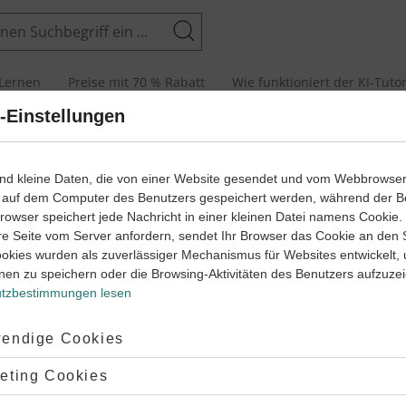
Suchen
Lernen
Preise mit 70 % Rabatt
Wie funktioniert der KI-Tuto
-Einstellungen
erung zum Ersten Weltkrieg
rsten Weltkrieg einfach erklärt
ind kleine Daten, die von einer Website gesendet und vom Webbrowse
 auf dem Computer des Benutzers gespeichert werden, während der B
 Browser speichert jede Nachricht in einer kleinen Datei namens Cookie
re Seite vom Server anfordern, sendet Ihr Browser das Cookie an den 
ookies wurden als zuverlässiger Mechanismus für Websites entwickelt,
nen zu speichern oder die Browsing-Aktivitäten des Benutzers aufzuze
‐
9
8
der Industrialisierung zum Ersten Weltkrieg 
Geschichte
Klasse
tzbestimmungen lesen
Das Kaiserreich
Die Deutsche Revolutio
ptiert:
endige Cookies
‐
8
9
eschichte
Klasse
Geschichte
Klass
lehnt:
eting Cookies
serreich
Die Deutsche Revolution vo
eich
#Kaiserreich
#Das deutsche Kaiserreich
#Frankfurter Paulskirche
#Frankfurter N