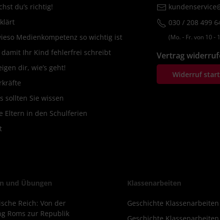
hst du’s richtig!
kundenservice@
klärt
030 / 208 499 6
wieso Medienkompetenz so wichtig ist
(Mo. ‐ Fr. von 10 ‐ 1
amit Ihr Kind fehlerfrei schreibt
Vertrag widerru
igen dir, wie’s geht!
Widerruf star
rkräfte
s sollten Sie wissen
 Eltern in den Schulferien
t
n und Übungen
Klassenarbeiten
sche Reich: Von der
Geschichte Klassenarbeiten
g Roms zur Republik
Geschichte Klassenarbeiten