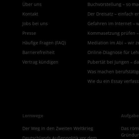
Über uns
Buchvorstellung – so mac
Kontakt
Der Dreisatz – einfach er
Jobs bei uns
Gefahren im Internet – 
Presse
Kommasetzung prüfen – d
Häufige Fragen (FAQ)
Mediation im Abi – wir ze
Barrierefreiheit
Online-Diagnose für Leh
Vertrag kündigen
Pubertät bei Jungen – da
Was machen berufstätige
Wie du ein Essay verfass
Lernwege
Aufgabe
Der Weg in den Zweiten Weltkrieg
Das römi
Gründun
Deutschlands Außenpolitik vor dem