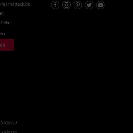
Facebook
Instagram
Pinterest
Twitter
Youtube
learnattack.de
40
4 Uhr)
fen
ten
 5 Klasse
 6 Klasse