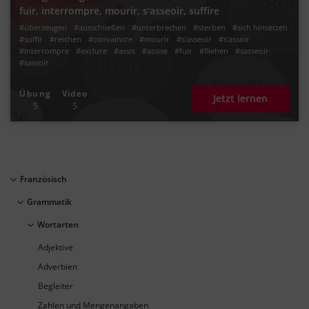
fuir, interrompre, mourir, s'asseoir, suffire
#überzeugen
#ausschließen
#unterbrechen
#sterben
#sich hinsetzen
#suffir
#reichen
#convaincre
#mourir
#s'asseoir
#s'assoir
#interrompre
#exclure
#assis
#assise
#fuir
#fliehen
#sasseoir
#sassoir
Übung
Video
Jetzt lernen
5
5
Französisch
Grammatik
Wortarten
Adjektive
Adverbien
Begleiter
Zahlen und Mengenangaben