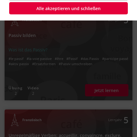
Alle akzeptieren und schließen
5
Französisch
Lernjahr
Passiv bilden
Was ist das Passiv?
#le passif
#la voie passive
#être
#Passif
#das Passiv
#participe passé
#aktiv passiv
#Ersatzformen
#Passiv umschreiben
Übung
Video
Jetzt lernen
2
2
5
Französisch
Lernjahr
Unregelmäßige Verben: accueillir, convaincre, exclure,