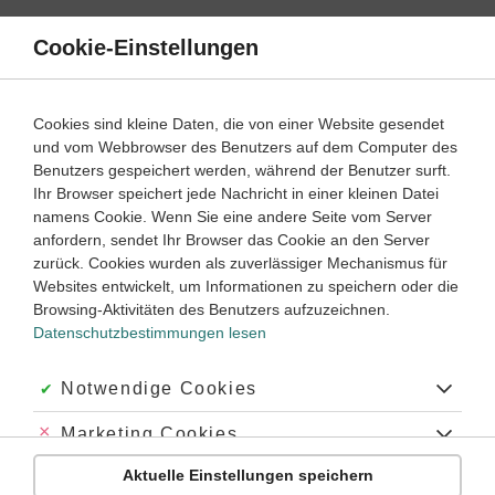
Direkt
zum
Cookie-Einstellungen
Suche
Menü
Inhalt
Lernvideos
Cookies sind kleine Daten, die von einer Website gesendet
und vom Webbrowser des Benutzers auf dem Computer des
Lernwege mit Erklär- und Anleitungsvideos
Benutzers gespeichert werden, während der Benutzer surft.
Ihr Browser speichert jede Nachricht in einer kleinen Datei
namens Cookie. Wenn Sie eine andere Seite vom Server
5
anfordern, sendet Ihr Browser das Cookie an den Server
Französisch
Lernjahr
zurück. Cookies wurden als zuverlässiger Mechanismus für
Websites entwickelt, um Informationen zu speichern oder die
Gérondif bilden
Browsing-Aktivitäten des Benutzers aufzuzeichnen.
Datenschutzbestimmungen lesen
#Gerund
#gleichzeitig
#Gerundium
#-ant
#ant
#gérondif
#gerondiv
Akzeptiert:
Notwendige Cookies
Abgelehnt:
Marketing Cookies
Übung
Video
Jetzt lernen
1
1
Aktuelle Einstellungen speichern
Abgelehnt:
Personalisierungs-Cookies