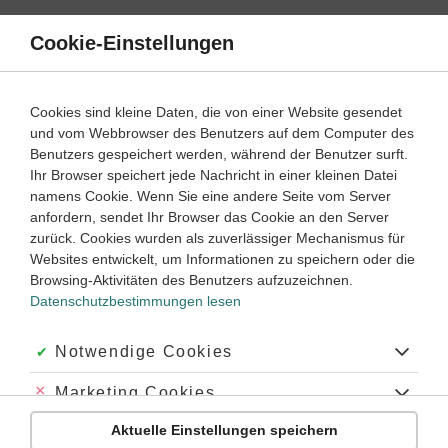
Direkt
zum
Cookie-Einstellungen
Suche
Menü
Inhalt
Indirekte Rede
Cookies sind kleine Daten, die von einer Website gesendet
und vom Webbrowser des Benutzers auf dem Computer des
Lernwege mit Erklär- und Anleitungsvideos
Benutzers gespeichert werden, während der Benutzer surft.
Ihr Browser speichert jede Nachricht in einer kleinen Datei
namens Cookie. Wenn Sie eine andere Seite vom Server
‐
2
3
anfordern, sendet Ihr Browser das Cookie an den Server
Französisch
Lernjahr
zurück. Cookies wurden als zuverlässiger Mechanismus für
Websites entwickelt, um Informationen zu speichern oder die
Die indirekte Rede und die indirekte Frage
Browsing-Aktivitäten des Benutzers aufzuzeichnen.
Datenschutzbestimmungen lesen
Was ist die indirekte Rede?
#discours indirect
#indirekte Rede
#indirekte Frage
Akzeptiert:
Notwendige Cookies
#indirekte Rede Französisch
#Französisch indirekte Rede
#question indirecte
#interrogation indirecte
#le discours indirect
Abgelehnt:
Marketing Cookies
Aktuelle Einstellungen speichern
Abgelehnt:
Personalisierungs-Cookies
Übung
Video