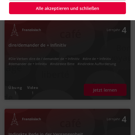
Jetzt lernen
2
3
Alle akzeptieren und schließen
4
Französisch
Lernjahr
dire/demander de + Infinitiv
#Die Verben dire de / demander de + Infinitiv
#dire de + Infinitiv
#demander de + Infinitiv
#indirekte Bitte
#indirekte Aufforderung
Übung
Video
Jetzt lernen
1
1
4
Französisch
Lernjahr
Indirekte Rede in der Vergangenheit