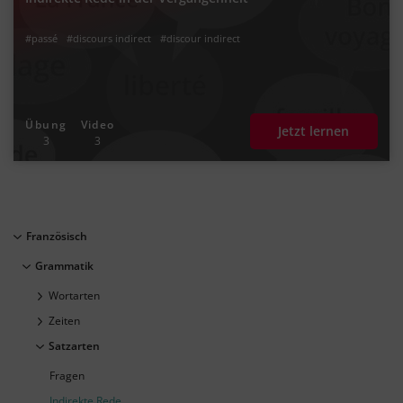
#passé
#discours indirect
#discour indirect
Übung
Video
Jetzt lernen
3
3
Französisch
Grammatik
Wortarten
Zeiten
Satzarten
Fragen
Indirekte Rede