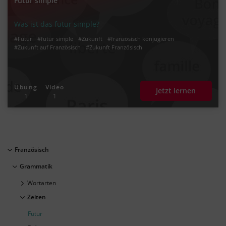
Futur simple
Was ist das futur simple?
#Futur
#futur simple
#Zukunft
#französisch konjugieren
#Zukunft auf Französisch
#Zukunft Französisch
Übung
Video
Jetzt lernen
1
1
Französisch
Grammatik
Wortarten
Zeiten
Futur