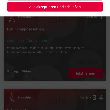
Alle akzeptieren und schließen
1
Französisch
Lernjahr
Futur composé lernen
Was ist das futur composé?
#futur composé
#Futur
#Zukunft
#vais
#vais + Infinitiv
#futur compose üben
#futur composé bilden
Übung
Video
Jetzt lernen
1
1
‐
3
4
Französisch
Lernjahr