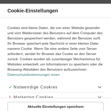
Direkt
zum
Cookie-Einstellungen
Suche
Menü
Inhalt
Futur
Cookies sind kleine Daten, die von einer Website gesendet
und vom Webbrowser des Benutzers auf dem Computer des
Lernwege mit Erklär- und Anleitungsvideos
Benutzers gespeichert werden, während der Benutzer surft.
Ihr Browser speichert jede Nachricht in einer kleinen Datei
namens Cookie. Wenn Sie eine andere Seite vom Server
‐
4
5
anfordern, sendet Ihr Browser das Cookie an den Server
Französisch
Lernjahr
zurück. Cookies wurden als zuverlässiger Mechanismus für
Websites entwickelt, um Informationen zu speichern oder die
Futur antérieur bilden
Browsing-Aktivitäten des Benutzers aufzuzeichnen.
Datenschutzbestimmungen lesen
#Zukunft
#Futur II
#futur antérieur
#aura fait
#sera alle
Akzeptiert:
Notwendige Cookies
Abgelehnt:
Marketing Cookies
Übung
Video
Jetzt lernen
2
2
Aktuelle Einstellungen speichern
Abgelehnt:
Personalisierungs-Cookies