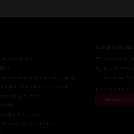
Kontaktinformat
hst du’s richtig!
kundenservice@
klärt
030 / 208 499 6
wieso Medienkompetenz so wichtig ist
(Mo. ‐ Fr. von 10 ‐ 1
amit Ihr Kind fehlerfrei schreibt
Vertrag widerru
igen dir, wie’s geht!
Widerruf star
rkräfte
s sollten Sie wissen
 Eltern in den Schulferien
t