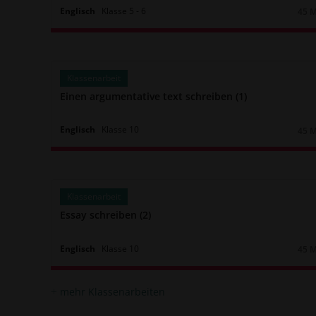
Englisch
Klasse
5
‐
6
45 
Daue
Klassenarbeit
Einen argumentative text schreiben (1)
Englisch
Klasse
10
45 
Daue
Klassenarbeit
Essay schreiben (2)
Englisch
Klasse
10
45 
Daue
mehr Klassenarbeiten