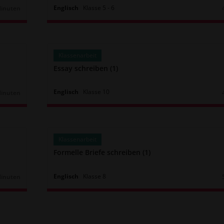
Englisch
Klasse
5
‐
6
Minuten
r:
Klassenarbeit
Essay schreiben (1)
Englisch
Klasse
10
Minuten
r:
Klassenarbeit
Formelle Briefe schreiben (1)
Englisch
Klasse
8
Minuten
r: