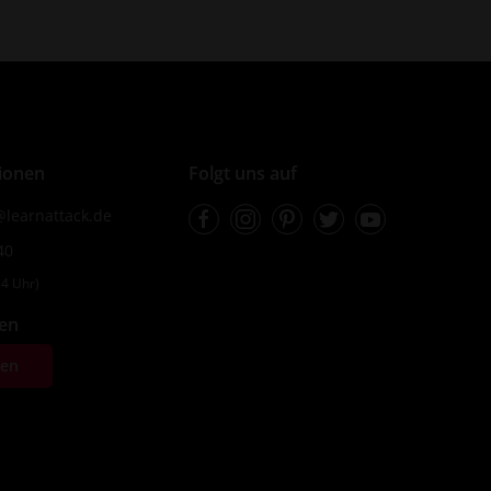
ionen
Folgt uns auf
Facebook
Instagram
Pinterest
Twitter
Youtube
learnattack.de
40
4 Uhr)
fen
ten