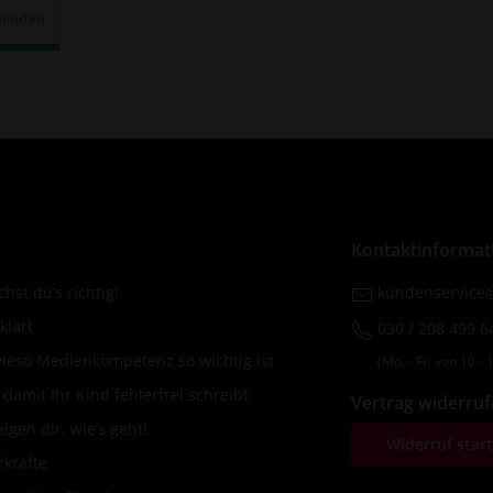
Minuten
r:
Kontaktinformat
hst du’s richtig!
kundenservice@
klärt
030 / 208 499 6
wieso Medienkompetenz so wichtig ist
(Mo. ‐ Fr. von 10 ‐ 1
amit Ihr Kind fehlerfrei schreibt
Vertrag widerru
igen dir, wie’s geht!
Widerruf star
rkräfte