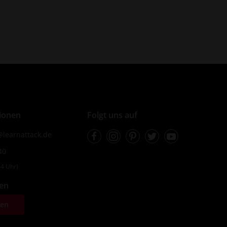
ionen
Folgt uns auf
Facebook
Instagram
Pinterest
Twitter
Youtube
learnattack.de
40
4 Uhr)
fen
ten