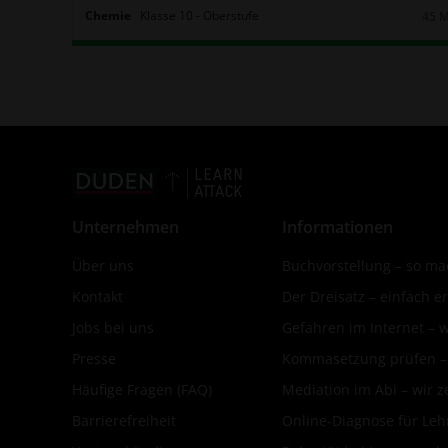
Chemie
Klasse
10
‐
Oberstufe
45 
Daue
Unternehmen
Informationen
Über uns
Buchvorstellung – so mac
Kontakt
Der Dreisatz – einfach er
Jobs bei uns
Gefahren im Internet – 
Presse
Kommasetzung prüfen – d
Häufige Fragen (FAQ)
Mediation im Abi – wir ze
Barrierefreiheit
Online-Diagnose für Leh