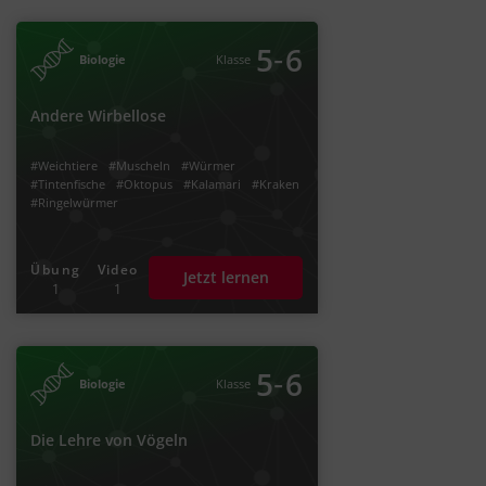
‐
5
6
Biologie
Klasse
Andere Wirbellose
#Weichtiere
#Muscheln
#Würmer
#Tintenfische
#Oktopus
#Kalamari
#Kraken
#Ringelwürmer
Übung
Video
Jetzt lernen
1
1
‐
5
6
Biologie
Klasse
Die Lehre von Vögeln