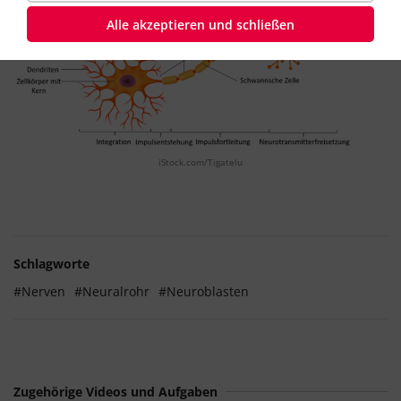
Alle akzeptieren und schließen
iStock.com/Tigatelu
Schlagworte
#Nerven
#Neuralrohr
#Neuroblasten
Zugehörige Videos und Aufgaben