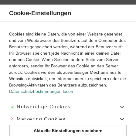
Direkt
zum
Cookie-Einstellungen
Suche
Menü
Inhalt
Schülerlexikon
Cookies sind kleine Daten, die von einer Website gesendet
Biologie
5. Klasse ‐ Abitur
und vom Webbrowser des Benutzers auf dem Computer des
Benutzers gespeichert werden, während der Benutzer surft.
Neuronen
Ihr Browser speichert jede Nachricht in einer kleinen Datei
namens Cookie. Wenn Sie eine andere Seite vom Server
anfordern, sendet Ihr Browser das Cookie an den Server
zurück. Cookies wurden als zuverlässiger Mechanismus für
Neuronen
(Nervenzellen) sind die Bauelemente und
Websites entwickelt, um Informationen zu speichern oder die
Schalteinheiten des
Nervensystems
bei allen vielzelligen
Browsing-Aktivitäten des Benutzers aufzuzeichnen.
Tieren. Neuronen entstehen aus den
Neuroblasten
, die sich
Datenschutzbestimmungen lesen
aus dem Neuroektoderm entwickeln. Die Neuroblasten bilden
sich in der epithelialen Wandung des
Neuralrohrs
Akzeptiert:
Notwendige Cookies
(Medullarrohr), indem einige Zellen birnenförmige Gestalt
annehmen und Zellfortsätze ausbilden.
Abgelehnt:
Marketing Cookies
Aktuelle Einstellungen speichern
Abgelehnt:
Personalisierungs-Cookies