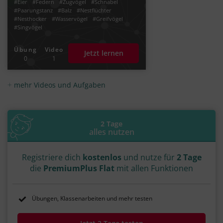
#Eier
#Federn
#Zugvögel
#Schnabel
#Paarungstanz
#Balz
#Nestflüchter
#Nesthocker
#Wasservögel
#Greifvögel
#Singvögel
Übung
Video
Jetzt lernen
0
1
mehr Videos und Aufgaben
2 Tage
alles nutzen
Registriere dich
kostenlos
und nutze für
2 Tage
die
PremiumPlus Flat
mit allen Funktionen
Übungen, Klassenarbeiten und mehr testen