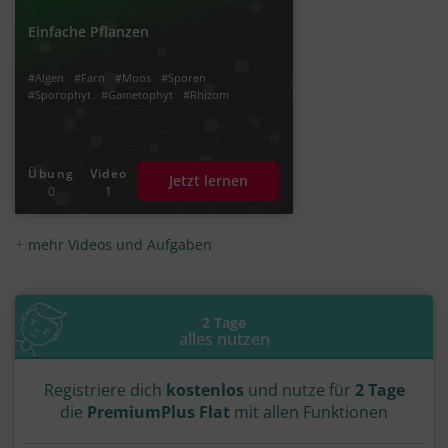
Einfache Pflanzen
#Algen
#Farn
#Moos
#Sporen
#Sporophyt
#Gametophyt
#Rhizom
Übung
Video
Jetzt lernen
0
1
mehr Videos und Aufgaben
2 Tage
alles nutzen
Registriere dich
kostenlos
und nutze für
2 Tage
die
PremiumPlus Flat
mit allen Funktionen