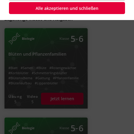
Alle akzeptieren und schließen
Zugehörige Videos und Aufgaben
‐
5
6
Biologie
Klasse
Blüten und Pflanzenfamilien
#Blatt
#Samen
#Blüte
#Rosengewächse
#Korbblütler
#Schmetterlingsblütler
#Blütenschema
#Gattung
#Pflanzenfamilie
#Blütenaufbau
#Lippenblütler
#Blütendiagramm
#Kreuzblütler
#Samenpflanzen
Übung
Video
Jetzt lernen
5
5
‐
5
6
Biologie
Klasse