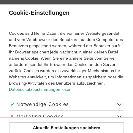
Direkt
zum
Cookie-Einstellungen
Suche
Menü
Inhalt
Schülerlexikon
Cookies sind kleine Daten, die von einer Website gesendet
Biologie
5. Klasse ‐ Abitur
und vom Webbrowser des Benutzers auf dem Computer des
Benutzers gespeichert werden, während der Benutzer surft.
Monocotyledonen
Ihr Browser speichert jede Nachricht in einer kleinen Datei
namens Cookie. Wenn Sie eine andere Seite vom Server
anfordern, sendet Ihr Browser das Cookie an den Server
zurück. Cookies wurden als zuverlässiger Mechanismus für
Die
Monocotyledonen
(Monocotyledonae) sind
ein-
Websites entwickelt, um Informationen zu speichern oder die
keimblättrige
Pflanzen (z.B. Gräser, Liliengewächse,
Browsing-Aktivitäten des Benutzers aufzuzeichnen.
Orchideen, Palmem)
Datenschutzbestimmungen lesen
Akzeptiert:
Notwendige Cookies
Schlagworte
Abgelehnt:
Marketing Cookies
#Keimblätter
Aktuelle Einstellungen speichern
Abgelehnt:
Personalisierungs-Cookies