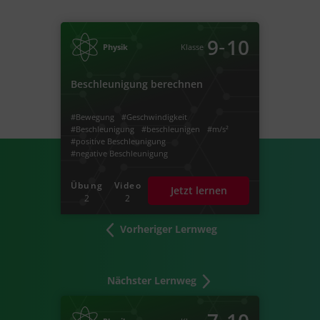
‐
9
10
Physik
Klasse
Beschleunigung berechnen
#Bewegung
#Geschwindigkeit
#Beschleunigung
#beschleunigen
#m/s²
#positive Beschleunigung
#negative Beschleunigung
#abnehmende Geschwindigkeit
#bremsen
#gleiche Geschwindigkeit
#gleichförmig
Übung
Video
Jetzt lernen
#Gleichförmige Bewegung
#delta
#delta v
2
2
#delta t
#Geschwindigkeitsänderung
#Änderung der Geschwindigkeit
#Anfangsgeschwindigkeit
Vorheriger Lernweg
#Endgeschwindigkeit
#Strecke
#Zeit
#Auto beschleunigt
#Fahrrad beschleunigt
#gleichmäßig
#beschleunigt
#gleichmäßig beschleunigte Bewegung
Nächster Lernweg
#langsam
#bremst
#negativ
#positiv
#Startwert
#Startzeit
#v-t-Diagramm
#s-t-Diagramm
#Diagramm