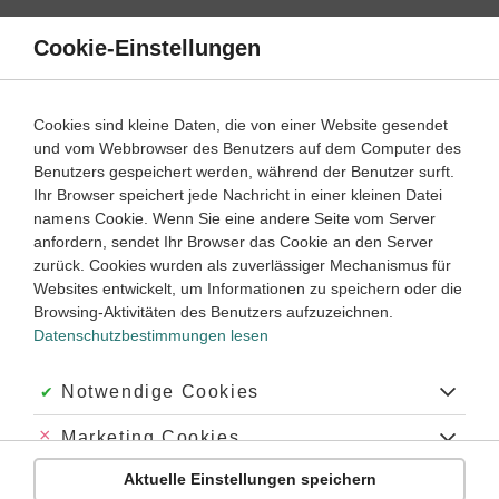
Direkt
zum
Cookie-Einstellungen
Suche
Menü
Inhalt
Kinetik
Cookies sind kleine Daten, die von einer Website gesendet
und vom Webbrowser des Benutzers auf dem Computer des
9. ‐ 10. Klasse
Benutzers gespeichert werden, während der Benutzer surft.
Empfohlen von
Ihr Browser speichert jede Nachricht in einer kleinen Datei
Tutor Tobi
namens Cookie. Wenn Sie eine andere Seite vom Server
Beschleunigte Bewegungsabläufe in Diagrammen
anfordern, sendet Ihr Browser das Cookie an den Server
zurück. Cookies wurden als zuverlässiger Mechanismus für
Dauer:
30 Minuten
Websites entwickelt, um Informationen zu speichern oder die
Browsing-Aktivitäten des Benutzers aufzuzeichnen.
Datenschutzbestimmungen lesen
VIDEOS, AUFGABEN UND ÜBUNGEN
ZUGEHÖRIGE KLASSENARBEITEN
Akzeptiert:
Notwendige Cookies
Video
02:56
Abgelehnt:
Marketing Cookies
Dauer:
Wie wird eine beschleunigte Bewegung in
Diagrammen dargestellt?
Aktuelle Einstellungen speichern
Abgelehnt:
Personalisierungs-Cookies