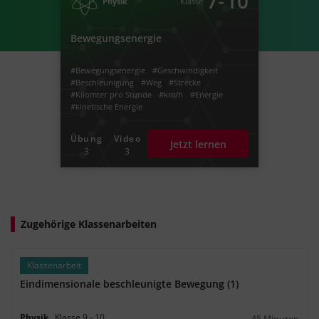
‐
7
10
Physik
Klasse
#Fallbeschleuniguung
#Weg-Zeit-Graph
#Zeit-Weg-Graph
#mittlere Beschleunigung
#zurückgelegte Strecke
#Bremsverzögerung
Bewegungsenergie
#Bewegungsenergie
#Geschwindigkeit
#Beschleunigung
#Weg
#Strecke
#Kilomter pro Stunde
#km/h
#Energie
#kinetische Energie
Übung
Video
Jetzt lernen
3
3
Zugehörige Klassenarbeiten
Klassenarbeit
Eindimensionale beschleunigte Bewegung (1)
Physik
Klasse
9
‐
10
45 Minuten