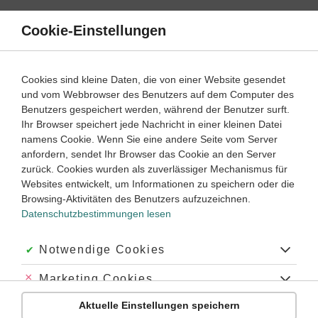
Direkt
zum
Cookie-Einstellungen
Suche
Menü
Inhalt
Klassenarbeiten
Cookies sind kleine Daten, die von einer Website gesendet
und vom Webbrowser des Benutzers auf dem Computer des
Klassenarbeiten und Abiturprüfungen
Benutzers gespeichert werden, während der Benutzer surft.
Ihr Browser speichert jede Nachricht in einer kleinen Datei
namens Cookie. Wenn Sie eine andere Seite vom Server
Klassenarbeit
anfordern, sendet Ihr Browser das Cookie an den Server
Adjektive (1)
zurück. Cookies wurden als zuverlässiger Mechanismus für
Websites entwickelt, um Informationen zu speichern oder die
Browsing-Aktivitäten des Benutzers aufzuzeichnen.
Englisch
Klasse
7
45 Minuten
Dauer:
Datenschutzbestimmungen lesen
Akzeptiert:
Notwendige Cookies
Klassenarbeit
Abgelehnt:
Marketing Cookies
Adjektive (2)
Aktuelle Einstellungen speichern
Abgelehnt:
Personalisierungs-Cookies