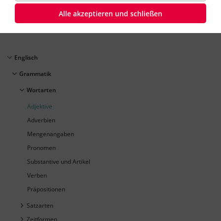
Englisch
Klasse
7
45 Minuten
Dauer:
Alle akzeptieren und schließen
Englisch
Grammatik
Wortarten
Adjektive
Adverbien
Mengenangaben
Pronomen
Substantive und Artikel
Verben
Präpositionen
Satzarten
Zeitformen