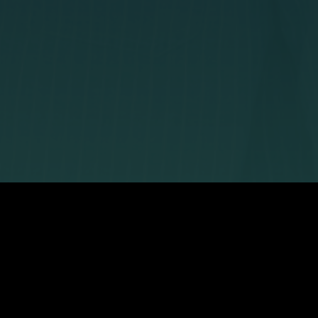
Kontaktinformat
hst du’s richtig!
kundenservice@