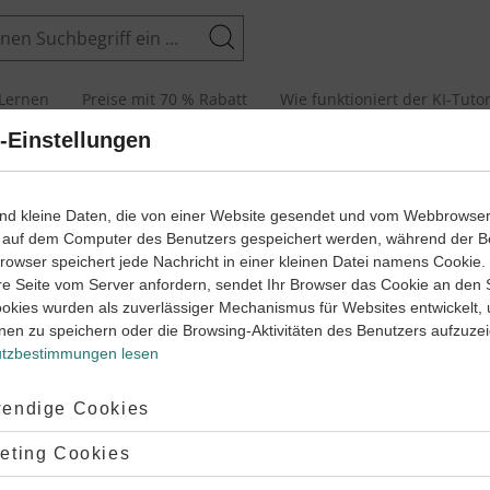
Suchen
Lernen
Preise mit 70 % Rabatt
Wie funktioniert der KI-Tuto
-Einstellungen
ind kleine Daten, die von einer Website gesendet und vom Webbrowse
 auf dem Computer des Benutzers gespeichert werden, während der B
Neues Konto erstellen
 Browser speichert jede Nachricht in einer kleinen Datei namens Cookie
re Seite vom Server anfordern, sendet Ihr Browser das Cookie an den 
ookies wurden als zuverlässiger Mechanismus für Websites entwickelt,
*
Ich bin
nen zu speichern oder die Browsing-Aktivitäten des Benutzers aufzuze
Elternteil
Schüler*in
tzbestimmungen lesen
*
E-Mail-Adresse
ptiert:
endige Cookies
lehnt:
eting Cookies