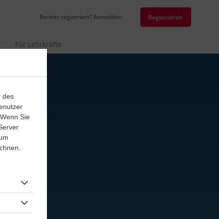
Bereits registriert? Anmelden
Registrieren
r
Für Lehrkräfte
r des
enutzer
. Wenn Sie
Server
 um
ichnen.