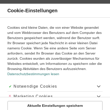
Direkt
zum
Cookie-Einstellungen
Suche
Menü
Inhalt
Cookies sind kleine Daten, die von einer Website gesendet
und vom Webbrowser des Benutzers auf dem Computer des
Benutzers gespeichert werden, während der Benutzer surft.
Ihr Browser speichert jede Nachricht in einer kleinen Datei
Passwort zurücksetzen
namens Cookie. Wenn Sie eine andere Seite vom Server
anfordern, sendet Ihr Browser das Cookie an den Server
*
E-Mail-Adresse
zurück. Cookies wurden als zuverlässiger Mechanismus für
Websites entwickelt, um Informationen zu speichern oder die
Browsing-Aktivitäten des Benutzers aufzuzeichnen.
Datenschutzbestimmungen lesen
Akzeptiert:
Notwendige Cookies
Abgelehnt:
Marketing Cookies
oder
Aktuelle Einstellungen speichern
Abgelehnt:
Personalisierungs-Cookies