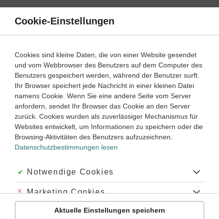
Direkt
zum
Cookie-Einstellungen
Suche
Menü
Inhalt
Klassenarbeiten
Cookies sind kleine Daten, die von einer Website gesendet
Klassenarbeit
und vom Webbrowser des Benutzers auf dem Computer des
Geschichte
9. ‐ 10. Klasse
Empfohlen von
Benutzers gespeichert werden, während der Benutzer surft.
Tutorin Noemi
Ihr Browser speichert jede Nachricht in einer kleinen Datei
Rassenpolitik als Massenmord – die Schoah (1)
namens Cookie. Wenn Sie eine andere Seite vom Server
anfordern, sendet Ihr Browser das Cookie an den Server
Dauer:
40 Minuten
zurück. Cookies wurden als zuverlässiger Mechanismus für
Websites entwickelt, um Informationen zu speichern oder die
Browsing-Aktivitäten des Benutzers aufzuzeichnen.
Datenschutzbestimmungen lesen
Aufgabe 1
30 Minuten
30 Punkte
schwer
Dauer:
Akzeptiert:
Notwendige Cookies
Abgelehnt:
Marketing Cookies
Aktuelle Einstellungen speichern
Abgelehnt:
Personalisierungs-Cookies