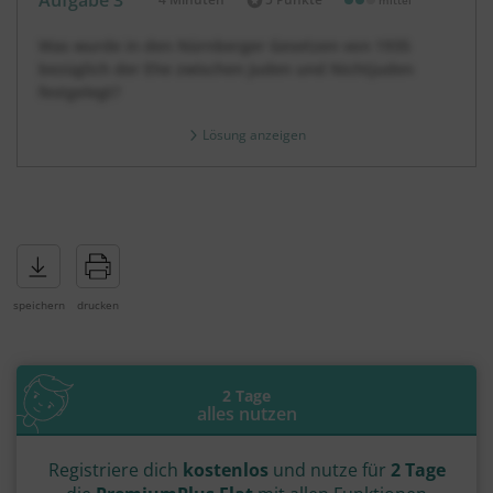
mittel
Dauer:
Was wurde in den Nürnberger Gesetzen von 1935
bezüglich der Ehe zwischen Juden und Nichtjuden
festgelegt?
Lösung anzeigen
2 Tage
alles nutzen
Registriere dich
kostenlos
und nutze für
2 Tage