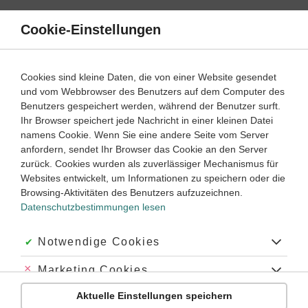
Direkt
zum
Cookie-Einstellungen
Suche
Menü
Inhalt
Klassenarbeiten
Cookies sind kleine Daten, die von einer Website gesendet
und vom Webbrowser des Benutzers auf dem Computer des
Klassenarbeiten und Abiturprüfungen
Benutzers gespeichert werden, während der Benutzer surft.
Ihr Browser speichert jede Nachricht in einer kleinen Datei
namens Cookie. Wenn Sie eine andere Seite vom Server
Klassenarbeit
anfordern, sendet Ihr Browser das Cookie an den Server
Unfallbericht
zurück. Cookies wurden als zuverlässiger Mechanismus für
Websites entwickelt, um Informationen zu speichern oder die
Browsing-Aktivitäten des Benutzers aufzuzeichnen.
Deutsch
Klasse
6
35 Minuten
Dauer:
Datenschutzbestimmungen lesen
Akzeptiert:
Notwendige Cookies
Klassenarbeit
Abgelehnt:
Marketing Cookies
Zeitungsbericht
Aktuelle Einstellungen speichern
Abgelehnt:
Personalisierungs-Cookies