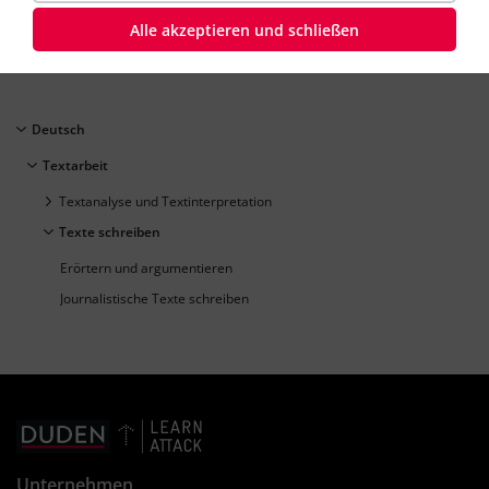
Deutsch
Klasse
6
45 Minuten
mittel
Dauer:
Alle akzeptieren und schließen
Deutsch
Textarbeit
Textanalyse und Textinterpretation
Texte schreiben
Erörtern und argumentieren
Journalistische Texte schreiben
Unternehmen