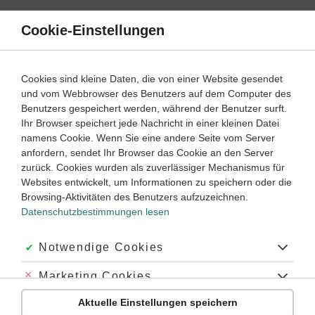
Direkt
zum
Cookie-Einstellungen
Suche
Menü
Inhalt
Methoden der Chemie
Cookies sind kleine Daten, die von einer Website gesendet
Methoden der Chemie einfach erklärt
und vom Webbrowser des Benutzers auf dem Computer des
Benutzers gespeichert werden, während der Benutzer surft.
Klasse
7
Ihr Browser speichert jede Nachricht in einer kleinen Datei
namens Cookie. Wenn Sie eine andere Seite vom Server
anfordern, sendet Ihr Browser das Cookie an den Server
zurück. Cookies wurden als zuverlässiger Mechanismus für
Methoden der Chemie – die beliebtesten Themen
Websites entwickelt, um Informationen zu speichern oder die
Browsing-Aktivitäten des Benutzers aufzuzeichnen.
Datenschutzbestimmungen lesen
7
Chemie
Klasse
Akzeptiert:
Notwendige Cookies
Arbeiten im chemischen Labor
Abgelehnt:
Marketing Cookies
Dieser Lernweg zeigt dir, was du beim Arbeiten im
Aktuelle Einstellungen speichern
Abgelehnt:
Personalisierungs-Cookies
chemischen Labor beachten musst. Dafür lernst du