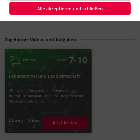
#Dalton
#ideales Gas
#Gasgesetz
#Partialdruck
Alle akzeptieren und schließen
Zugehörige Videos und Aufgaben
‐
7
10
Chemie
Klasse
Lebensmittel und Landwirtschaft
#Dünger
#Düngemittel
#Mineraldünger
#Nitrat
#Phosphat
#Kalium
#Agrarchemie
#Lebensmittelchemie
Übung
Video
Jetzt lernen
1
2