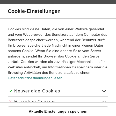
Direkt
zum
Cookie-Einstellungen
Suche
Menü
Inhalt
Schülerlexikon
Cookies sind kleine Daten, die von einer Website gesendet
Chemie
5. Klasse ‐ Abitur
und vom Webbrowser des Benutzers auf dem Computer des
Benutzers gespeichert werden, während der Benutzer surft.
Daltonsches Gesetz
Ihr Browser speichert jede Nachricht in einer kleinen Datei
namens Cookie. Wenn Sie eine andere Seite vom Server
anfordern, sendet Ihr Browser das Cookie an den Server
zurück. Cookies wurden als zuverlässiger Mechanismus für
Von J. Dalton gefundenes
Gasgesetz
. Es besagt: Der
Websites entwickelt, um Informationen zu speichern oder die
Gesamtdruck eines
Gemisches
idealer Gase
ist gleich der
Browsing-Aktivitäten des Benutzers aufzuzeichnen.
Summe der Partialdrücke der einzelnen Komponenten, d. h.
Datenschutzbestimmungen lesen
der Summe der Drücke, die jedes Gas ausüben würde, wenn
es das Volumen, in dem sich das Gemisch befindet, allein
ausfüllen könnte.
Akzeptiert:
Notwendige Cookies
Abgelehnt:
Marketing Cookies
Schlagworte
Aktuelle Einstellungen speichern
Abgelehnt:
Personalisierungs-Cookies