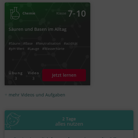
‐
7
10
Chemie
Klasse
Säuren und Basen im Alltag
#Säure
#Base
#Neutralisation
#acidität
#pH-Wert
#Lauge
#Wasserhärte
Übung
Video
Jetzt lernen
3
3
mehr Videos und Aufgaben
2 Tage
alles nutzen