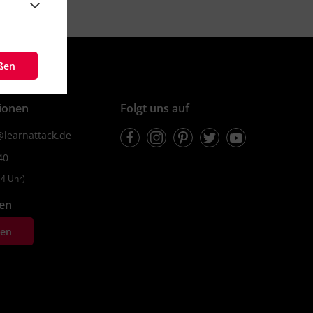
eßen
ionen
Folgt uns auf
Facebook
Instagram
Pinterest
Twitter
Youtube
learnattack.de
40
4 Uhr)
fen
ten