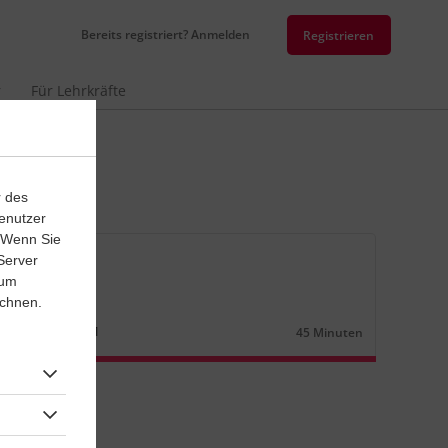
Bereits registriert? Anmelden
Registrieren
r
Für Lehrkräfte
r des
enutzer
. Wenn Sie
senarbeit
Server
 um
nsätze (2)
ichnen.
ösisch
Lernjahr
1
45 Minuten
Dauer: