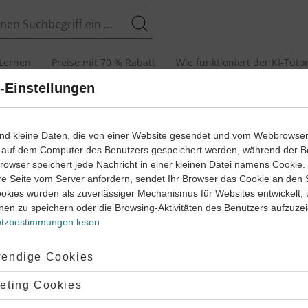
Suchen
Lernen
Preise mit 70 % Rabatt
Wie funktioniert der KI-Tuto
-Einstellungen
senarbeiten und Abiturprüfungen
ind kleine Daten, die von einer Website gesendet und vom Webbrowse
 auf dem Computer des Benutzers gespeichert werden, während der B
 Browser speichert jede Nachricht in einer kleinen Datei namens Cookie
arbeit
Klas
re Seite vom Server anfordern, sendet Ihr Browser das Cookie an den 
ookies wurden als zuverlässiger Mechanismus für Websites entwickelt,
tze (1)
Nebe
nen zu speichern oder die Browsing-Aktivitäten des Benutzers aufzuze
tzbestimmungen lesen
sch
Lernjahr
1
Franz
45 Minuten
Dauer:
ptiert:
endige Cookies
lehnt:
eting Cookies