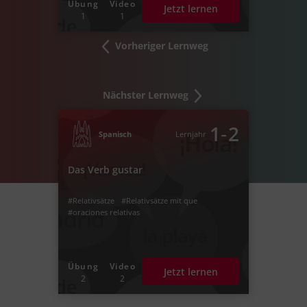
Übung
Video
Jetzt lernen
1
1
Vorheriger Lernweg
Nächster Lernweg
‐
1
2
Spanisch
Lernjahr
Das Verb gustar
#Relativsätze
#Relativsätze mit que
#oraciones relativas
Übung
Video
Jetzt lernen
2
2