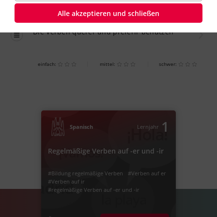
Alle akzeptieren und schließen
Übung
einfach
Die Verben querer und preferir benutzen
einfach:
mittel:
schwer:
1
Spanisch
Lernjahr
Regelmäßige Verben auf -er und -ir
#Bildung regelmäßige Verben
#Verben auf er
#Verben auf ir
#regelmäßige Verben auf -er und -ir