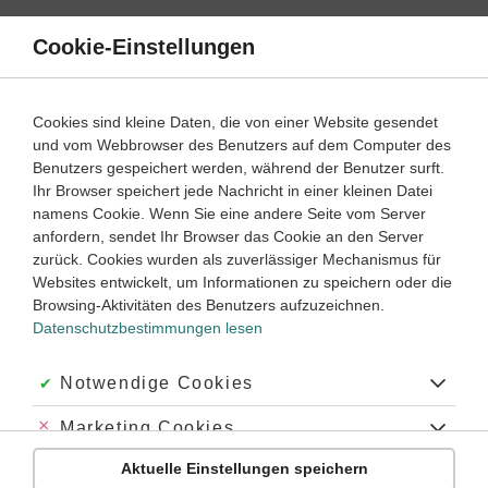
Direkt
zum
Cookie-Einstellungen
Suche
Menü
Inhalt
Wortarten
Cookies sind kleine Daten, die von einer Website gesendet
und vom Webbrowser des Benutzers auf dem Computer des
Spanisch
1. Lernjahr
Benutzers gespeichert werden, während der Benutzer surft.
Empfohlen von
Ihr Browser speichert jede Nachricht in einer kleinen Datei
Tutorin Monica
namens Cookie. Wenn Sie eine andere Seite vom Server
Die Verben querer und preferir benutzen
anfordern, sendet Ihr Browser das Cookie an den Server
zurück. Cookies wurden als zuverlässiger Mechanismus für
Dauer:
15 Minuten
Websites entwickelt, um Informationen zu speichern oder die
Browsing-Aktivitäten des Benutzers aufzuzeichnen.
Datenschutzbestimmungen lesen
VIDEOS, AUFGABEN UND ÜBUNGEN
ZUGEHÖRIGE KLASSENARBEITEN
Akzeptiert:
Notwendige Cookies
Video
04:53
Abgelehnt:
Marketing Cookies
Dauer:
Wie benutze ich querer und preferir?
Aktuelle Einstellungen speichern
Abgelehnt:
Personalisierungs-Cookies