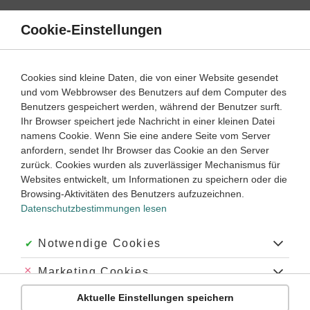
Direkt
zum
Cookie-Einstellungen
Suche
Menü
Inhalt
Schülerlexikon
Cookies sind kleine Daten, die von einer Website gesendet
Chemie
5. Klasse ‐ Abitur
und vom Webbrowser des Benutzers auf dem Computer des
Benutzers gespeichert werden, während der Benutzer surft.
Laborgeräte
Ihr Browser speichert jede Nachricht in einer kleinen Datei
namens Cookie. Wenn Sie eine andere Seite vom Server
anfordern, sendet Ihr Browser das Cookie an den Server
zurück. Cookies wurden als zuverlässiger Mechanismus für
(chemische Geräte): Arbeitsgeräte und Apparate aus
Websites entwickelt, um Informationen zu speichern oder die
chemisch und thermisch widerstandsfähigen Materialien (v.
Browsing-Aktivitäten des Benutzers aufzuzeichnen.
a. Glas, Porzellan,
Platin
,
Blei
, Kunststoffe), die im
Datenschutzbestimmungen lesen
Laboratorium verwendet werden.
Akzeptiert:
Notwendige Cookies
Schlagworte
Abgelehnt:
Marketing Cookies
#Labor
#Laborgeräte
#Experimentieren
#Apparate
Aktuelle Einstellungen speichern
Abgelehnt:
Personalisierungs-Cookies
#Laboratorium
#Notdusche
#Arbeitsgeräte