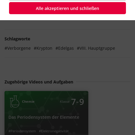
aus flüssiger
Luft
.
Alle akzeptieren und schließen
Verwendung
: Als inertes Füllgas für Glühlampen
Schlagworte
#Verborgene
#Krypton
#Edelgas
#VIII. Hauptgruppe
Zugehörige Videos und Aufgaben
‐
7
9
Chemie
Klasse
Das Periodensystem der Elemente
#Periodensystem
#Elektronegativität