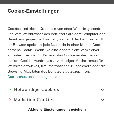
Direkt
zum
Cookie-Einstellungen
Suche
Menü
Inhalt
Schülerlexikon
Cookies sind kleine Daten, die von einer Website gesendet
Chemie
5. Klasse ‐ Abitur
und vom Webbrowser des Benutzers auf dem Computer des
Benutzers gespeichert werden, während der Benutzer surft.
Krypton
Ihr Browser speichert jede Nachricht in einer kleinen Datei
namens Cookie. Wenn Sie eine andere Seite vom Server
anfordern, sendet Ihr Browser das Cookie an den Server
zurück. Cookies wurden als zuverlässiger Mechanismus für
[griech. »das Verborgene«]:
Chemisches Element
der
VIII.
Websites entwickelt, um Informationen zu speichern oder die
Hauptgruppe
, Zeichen Kr, OZ 36, relative
Atommasse
83,80,
Browsing-Aktivitäten des Benutzers aufzuzeichnen.
Mischelement.
Datenschutzbestimmungen lesen
Physikalische Eigenschaften
: Farb- und geruchloses Gas,
Dichte
(bei 0 °C) 3,73 g/l, Fp. -157,36 °C, Sp. -153 °C.
Akzeptiert:
Notwendige Cookies
Chemische Eigenschaften
:
Edelgas
, sehr reaktionsträge; die
einzige Verbindung ist das Kryptondifluorid KrF
, das sich
Abgelehnt:
Marketing Cookies
2
aber schon bei Zimmertemperatur zersetzt.
Aktuelle Einstellungen speichern
Abgelehnt:
Personalisierungs-Cookies
Gewinnung
: Als Nebenprodukt bei der
Sauerstoff
gewinnung