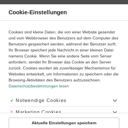
Direkt
zum
Cookie-Einstellungen
Suche
Menü
Inhalt
Planetenbewegung
Cookies sind kleine Daten, die von einer Website gesendet
und vom Webbrowser des Benutzers auf dem Computer des
Lernwege mit Erklär- und Anleitungsvideos
Benutzers gespeichert werden, während der Benutzer surft.
Ihr Browser speichert jede Nachricht in einer kleinen Datei
namens Cookie. Wenn Sie eine andere Seite vom Server
‐
9
10
anfordern, sendet Ihr Browser das Cookie an den Server
Physik
Klasse
zurück. Cookies wurden als zuverlässiger Mechanismus für
Websites entwickelt, um Informationen zu speichern oder die
Geostationäre Satelliten
Browsing-Aktivitäten des Benutzers aufzuzeichnen.
Datenschutzbestimmungen lesen
#Gravitation
#Ortsfaktor
#Planet
#Mond
#Sonne
#Satellit
#Gravitationsgesetz
#Astronomie
Akzeptiert:
Notwendige Cookies
Abgelehnt:
Marketing Cookies
Übung
Video
Jetzt lernen
2
2
Aktuelle Einstellungen speichern
Abgelehnt:
Personalisierungs-Cookies