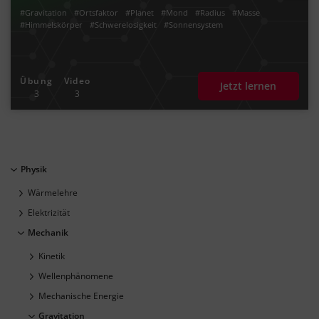
#Gravitation
#Ortsfaktor
#Planet
#Mond
#Radius
#Masse
#Himmelskörper
#Schwerelosigkeit
#Sonnensystem
Übung
Video
Jetzt lernen
3
3
Physik
Wärmelehre
Elektrizität
Mechanik
Kinetik
Wellenphänomene
Mechanische Energie
Gravitation