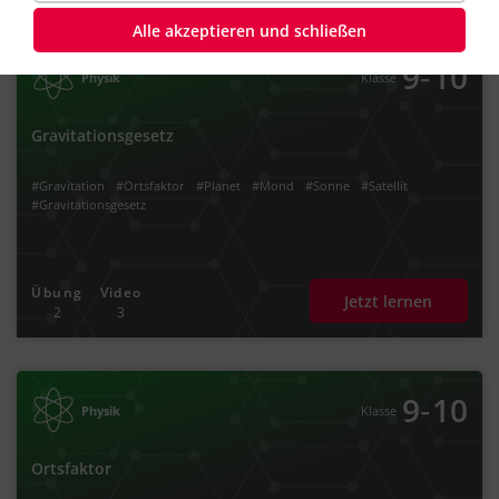
Alle akzeptieren und schließen
‐
9
10
Physik
Klasse
Gravitationsgesetz
#Gravitation
#Ortsfaktor
#Planet
#Mond
#Sonne
#Satellit
#Gravitationsgesetz
Übung
Video
Jetzt lernen
2
3
‐
9
10
Physik
Klasse
Ortsfaktor