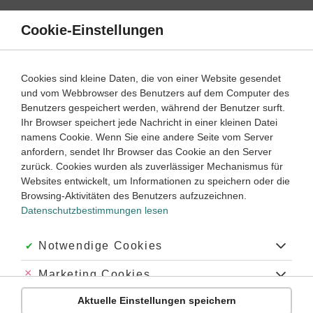
Direkt
zum
Cookie-Einstellungen
Suche
Menü
Inhalt
Startseite
Cookies sind kleine Daten, die von einer Website gesendet
und vom Webbrowser des Benutzers auf dem Computer des
Nutzungsbedingungen
Benutzers gespeichert werden, während der Benutzer surft.
Ihr Browser speichert jede Nachricht in einer kleinen Datei
namens Cookie. Wenn Sie eine andere Seite vom Server
Anbieter und Vertragspartner:
anfordern, sendet Ihr Browser das Cookie an den Server
zurück. Cookies wurden als zuverlässiger Mechanismus für
Learnattack ist ein Angebot der Duden Learnattack GmbH
Websites entwickelt, um Informationen zu speichern oder die
unter
www.learnattack.de
, im Folgenden „Learnattack“
Browsing-Aktivitäten des Benutzers aufzuzeichnen.
genannt.
Datenschutzbestimmungen lesen
Der Anbieter behält sich eine
Nutzung der Inhalte für Text
und Data Mining im Sinne § 44b UrhG
ausdrücklich vor.
Akzeptiert:
Notwendige Cookies
Duden Learnattack GmbH
Abgelehnt:
Marketing Cookies
Mecklenburgische Straße 53
Aktuelle Einstellungen speichern
Abgelehnt:
Personalisierungs-Cookies