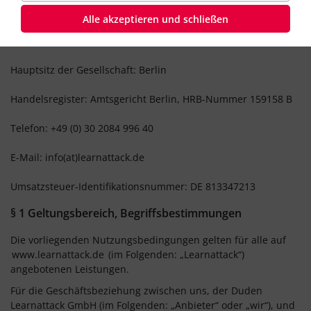
14197 Berlin
Alle akzeptieren und schließen
Geschäftsführung: Björn Hoffmann, Georg Müller-Loeffelholz
Hauptsitz der Gesellschaft: Berlin
Handelsregister: Amtsgericht Berlin, HRB-Nummer 159158 B
Telefon: +49 (0) 30 2084 996 40
E-Mail: info(at)learnattack.de
Umsatzsteuer-Identifikationsnummer: DE 813347213
§ 1 Geltungsbereich, Begriffsbestimmungen
Die vorliegenden Nutzungsbedingungen gelten für alle auf
www.learnattack.de
(im Folgenden: „Learnattack“)
angebotenen Leistungen.
Für die Geschäftsbeziehung zwischen uns, der Duden
Learnattack GmbH (im Folgenden: „Anbieter“ oder „wir“), und