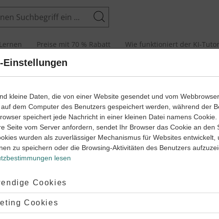
Suchen
Lernen
Preise mit 70 % Rabatt
Wie funktioniert der KI-Tuto
-Einstellungen
senarbeiten und Abiturprüfungen
ind kleine Daten, die von einer Website gesendet und vom Webbrowse
 auf dem Computer des Benutzers gespeichert werden, während der B
 Browser speichert jede Nachricht in einer kleinen Datei namens Cookie
arbeit
Klas
re Seite vom Server anfordern, sendet Ihr Browser das Cookie an den 
ookies wurden als zuverlässiger Mechanismus für Websites entwickelt,
tionen (1)
Präpo
nen zu speichern oder die Browsing-Aktivitäten des Benutzers aufzuze
tzbestimmungen lesen
sch
Lernjahr
2
Franz
45 Minuten
Dauer:
ptiert:
endige Cookies
lehnt:
eting Cookies