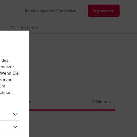
Bereits registriert? Anmelden
Registrieren
r
Für Lehrkräfte
r des
enutzer
. Wenn Sie
senarbeit
Server
 um
sitionen (2)
ichnen.
ösisch
Lernjahr
2
45 Minuten
Dauer: