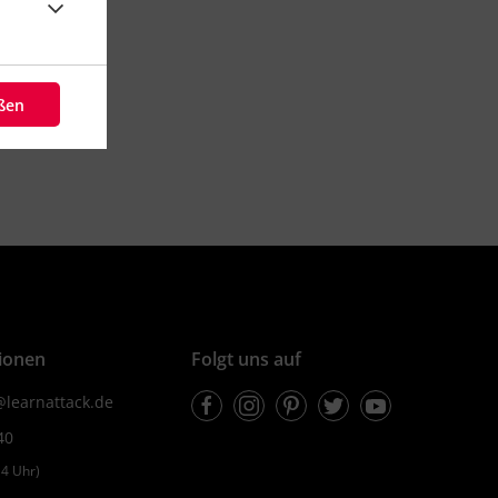
eßen
ionen
Folgt uns auf
Facebook
Instagram
Pinterest
Twitter
Youtube
learnattack.de
40
4 Uhr)