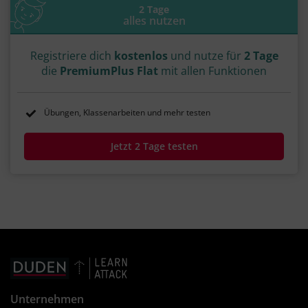
2 Tage
alles nutzen
Registriere dich
kostenlos
und nutze für
2 Tage
die
PremiumPlus Flat
mit allen Funktionen
Übungen, Klassenarbeiten und mehr testen
Jetzt 2 Tage testen
Unternehmen