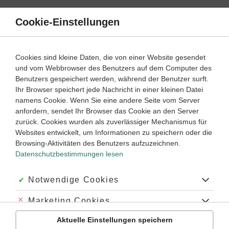
Direkt
zum
Cookie-Einstellungen
Suche
Menü
Inhalt
Schülerlexikon
Cookies sind kleine Daten, die von einer Website gesendet
Chemie
5. Klasse ‐ Abitur
und vom Webbrowser des Benutzers auf dem Computer des
Benutzers gespeichert werden, während der Benutzer surft.
analytische Chemie
Ihr Browser speichert jede Nachricht in einer kleinen Datei
namens Cookie. Wenn Sie eine andere Seite vom Server
anfordern, sendet Ihr Browser das Cookie an den Server
zurück. Cookies wurden als zuverlässiger Mechanismus für
Teilgebiet der Chemie, das sich mit dem Nachweis der
Websites entwickelt, um Informationen zu speichern oder die
Bestandteile von Verbindungen und Gemengen befasst.
Browsing-Aktivitäten des Benutzers aufzuzeichnen.
Datenschutzbestimmungen lesen
Schlagworte
Akzeptiert:
Notwendige Cookies
#Analyse
#Nachweise
#Gemenge
#Gemische
Abgelehnt:
Marketing Cookies
Aktuelle Einstellungen speichern
Abgelehnt:
Personalisierungs-Cookies