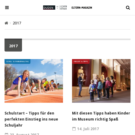
T
T
o
o
g
g
2017
g
g
l
l
e
e
2017
n
n
a
a
SCHUL- & FAMILIENALLTAG
FREIZEIT & TIPPS
v
v
i
i
g
g
a
a
t
t
i
i
o
o
Schulstart – Tipps für den
Mit diesen Tipps haben Kinder
n
n
perfekten Einstieg ins neue
im Museum richtig Spaß
Schuljahr
14. Juli 2017
23. August 2017